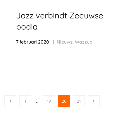
Jazz verbindt Zeeuwse
podia
7 februari 2020
Nieuws
,
Wazzup
1
…
19
20
21