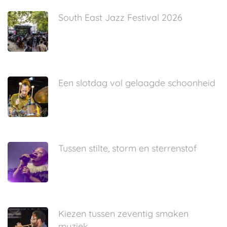
South East Jazz Festival 2026
Een slotdag vol gelaagde schoonheid
Tussen stilte, storm en sterrenstof
Kiezen tussen zeventig smaken
muziek