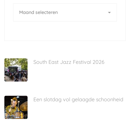
Archives
South East Jazz Festival 2026
Een slotdag vol gelaagde schoonheid