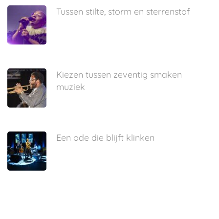
Tussen stilte, storm en sterrenstof
Kiezen tussen zeventig smaken
muziek
Een ode die blijft klinken