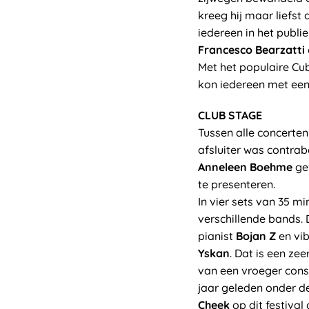
kreeg hij maar liefst
iedereen in het publi
Francesco Bearzatti
Met het populaire C
kon iedereen met een 
CLUB STAGE
Tussen alle concerten
afsluiter was contra
Anneleen Boehme
ge
te presenteren.
In vier sets van 35 m
verschillende bands. 
pianist
Bojan Z
en vib
Yskan
. Dat is een z
van een vroeger cons
jaar geleden onder 
Cheek
op dit festiva