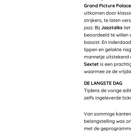
Grand Picture Palace
uitkomen door klass
strijkers, te laten 
jazz. Bij
Jazztalks
lie
beoordeeld te willen
bassist. En inderdaad
lippen en gelakte nag
mannetje uitstekend 
Sextet
is een pracht
waarmee ze de vrijda
DE LANGSTE DAG
Tijdens de vorige edit
zelfs ingeleverde tic
Van sommige kanten w
belangstelling was o
met de geprogrammee