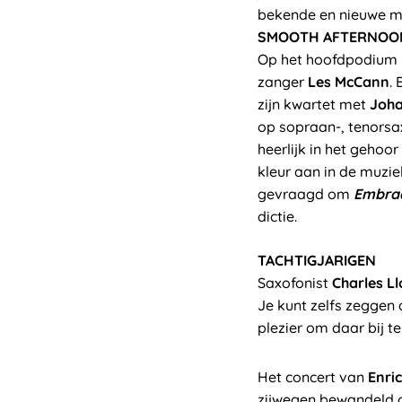
bekende en nieuwe mu
SMOOTH AFTERNOO
Op het hoofdpodium 
zanger
Les McCann
.
zijn kwartet met
Joha
op sopraan-, tenorsax
heerlijk in het gehoor
kleur aan in de muzi
gevraagd om
Embrac
dictie.
TACHTIGJARIGEN
Saxofonist
Charles L
Je kunt zelfs zeggen 
plezier om daar bij t
Het concert van
Enri
zijwegen bewandeld d