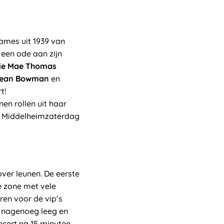
ames uit 1939 van
 een ode aan zijn
ie Mae Thomas
ean Bowman
en
t!
en rollen uit haar
ze Middelheimzaterdag
ver leunen. De eerste
e zone met vele
ren voor de vip’s
f nagenoeg leeg en
ncert na 15 minuten