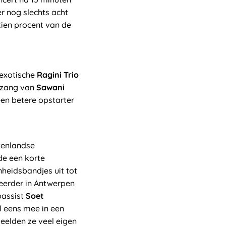
r nog slechts acht
tien procent van de
 exotische
Ragini Trio
e zang van
Sawani
en betere opstarter
tenlandse
de een korte
nheidsbandjes uit tot
eerder in Antwerpen
bassist
Soet
l eens mee in een
eelden ze veel eigen