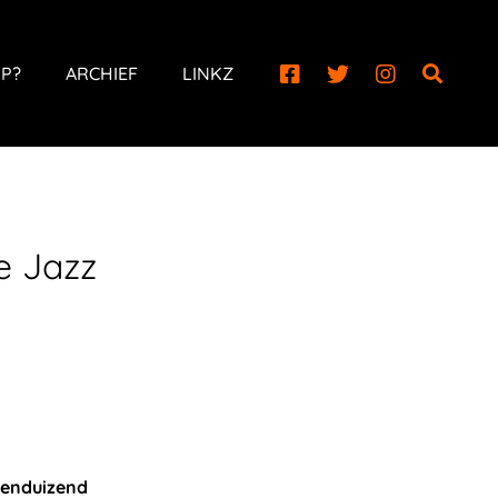
P?
ARCHIEF
LINKZ
e Jazz
ienduizend