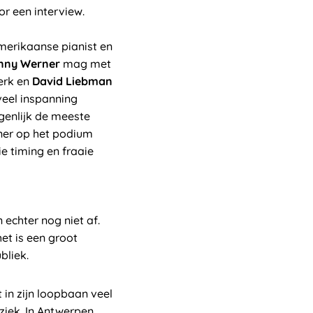
r een interview.
erikaanse pianist en
nny Werner
mag met
erk en
David Liebman
veel inspanning
genlijk de meeste
er op het podium
e timing en fraaie
 echter nog niet af.
het is een groot
bliek.
 in zijn loopbaan veel
iek. In Antwerpen