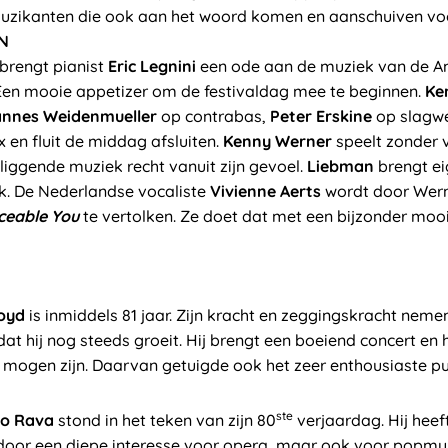
zikanten die ook aan het woord komen en aanschuiven voo
N
brengt pianist
Eric Legnini
een ode aan de muziek van de Am
 Een mooie appetizer om de festivaldag mee te beginnen.
Ke
nnes Weidenmueller
op contrabas,
Peter Erskine
op slagw
 en fluit de middag afsluiten.
Kenny Werner
speelt zonder 
 liggende muziek recht vanuit zijn gevoel.
Liebman
brengt ei
ek. De Nederlandse vocaliste
Vivienne Aerts
wordt door Wern
eable You
te vertolken. Ze doet dat met een bijzonder mooi
loyd
is inmiddels 81 jaar. Zijn kracht en zeggingskracht nemen
dat hij nog steeds groeit. Hij brengt een boeiend concert en 
e mogen zijn. Daarvan getuigde ook het zeer enthousiaste pu
ste
co Rava
stond in het teken van zijn 80
verjaardag. Hij heeft
oor een diepe interesse voor opera, maar ook voor popmuz