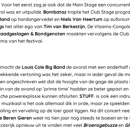
 Voor het eerst zag je ook dat de Main Stage een concurren
ol was en uitpuilde.
Bombataz
trapte het Club Stage prog
kland
op hardangervedel en
Niels Van Heertum
op eufonium
gs
het alter ego van
Tim van Berkestijn
, De Vlaams-Congol
raadgeslagen & Bondgenoten
maakten vervolgens de Club 
a van het festival.
 mocht de
Louis Cole Big Band
de avond met een anderhalf 
kwekkende vertoning was het zeker, maar in ieder geval de 
 er een ongeschreven wet dat de hoogte van de gage de plaat
in van de avond op ‘prime time’ hadden ze beter gepast e
che powerexplosie kunnen afsluiten.
STUFF.
is ook een ind
muzikaal is het ook allemaal dik in orde, maar ze speelden
aling en verveling op de loer gaat liggen. Na dit concert n
e Beren Gieren
weet na tien jaar nog steeds te boeien en te 
esrijk opnieuw uit te vinden met veel
Broensgebuzze
en
Gl