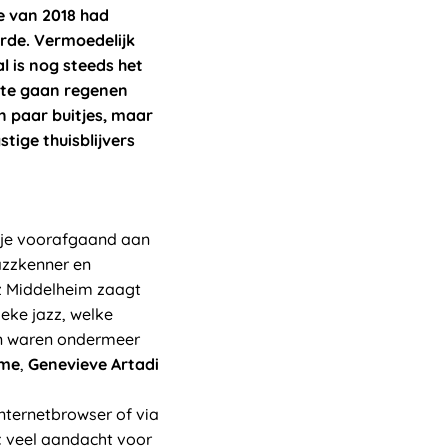
e van 2018 had
rde. Vermoedelijk
l is nog steeds het
t te gaan regenen
n paar buitjes, maar
tige thuisblijvers
un je voorafgaand aan
azzkenner en
z Middelheim zaagt
eke jazz, welke
ten waren ondermeer
hme
,
Genevieve Artadi
internetbrowser of via
t
veel aandacht voor