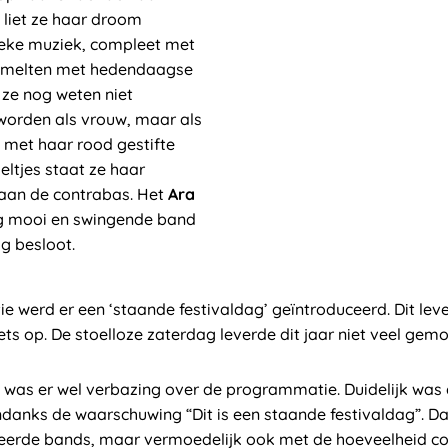
liet ze haar droom
ieke muziek, compleet met
versmelten met hedendaagse
t ze nog weten niet
 worden als vrouw, maar als
 met haar rood gestifte
eltjes staat ze haar
aan de contrabas. Het
Ara
ig mooi en swingende band
g besloot.
ie werd er een ‘staande festivaldag’ geïntroduceerd. Dit leve
kets op. De stoelloze zaterdag leverde dit jaar niet veel ge
as er wel verbazing over de programmatie. Duidelijk was d
ndanks de waarschuwing “Dit is een staande festivaldag”. D
rde bands, maar vermoedelijk ook met de hoeveelheid con