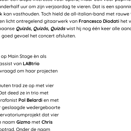
 anderhalf uur om zijn verjaardag te vieren. Dat is een spann
ek kan vasthouden. Toch hield de all-italian-band met rauwe
en licht ontregelend gitaarwerk van
Francesco Diodati
het 
ubaanse
Quizás, Quizás, Quizás
wist hij nog één keer alle aan
goed gevoel het concert afsluiten.
 op Main Stage èn als
bassist van
LABtrio
vraagd om haar projecten
inuten trad ze op met vier
Dat deed ze in trio met
rafonist
Pol Belardi
en met
eer geslaagde wedergeboorte
ervatoriumprojekt dat vier
de naam
Gizmo
met
Chris
l optrad. Onder de naam