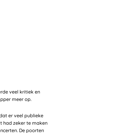
rde veel kritiek en
mopper meer op.
at er veel publieke
at had zeker te maken
certen. De poorten