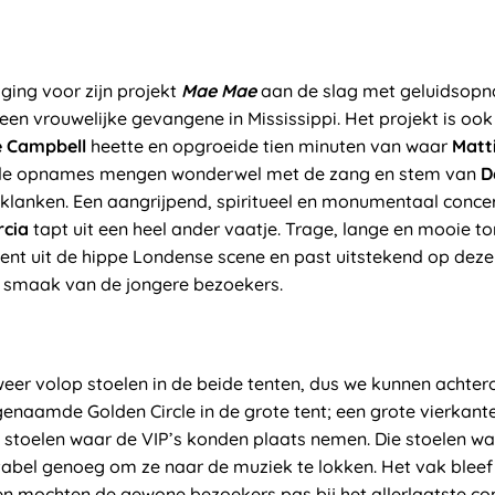
ging voor zijn projekt
Mae Mae
aan de slag met geluidsopn
 een vrouwelijke gevangene in Mississippi. Het projekt is ook
 Campbell
heette en opgroeide tien minuten van waar
Matt
ude opnames mengen wonderwel met de zang en stem van
D
klanken. Een aangrijpend, spiritueel en monumentaal concer
cia
tapt uit een heel ander vaatje. Trage, lange en mooie ton
onent uit de hippe Londense scene en past uitstekend op de
e smaak van de jongere bezoekers.
eer volop stoelen in de beide tenten, dus we kunnen achtero
enaamde Golden Circle in de grote tent; een grote vierkant
 stoelen waar de VIP’s konden plaats nemen. Die stoelen wa
rtabel genoeg om ze naar de muziek te lokken. Het vak blee
n mochten de gewone bezoekers pas bij het allerlaatste co