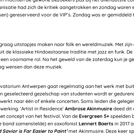
nisatie had zich de kritiek aangetrokken en zondag waren e
atsen) gereserveerd voor de VIP’s. Zondag was er gemiddeld 
raag uitstapjes maken naar folk en wereldmuziek. Met zijn
 uit de klassieke Hindoestaanse traditie met jazz en funk. D
 een voorname rol. Na het geweld van de zaterdag kun je ge
ag wensen dan deze muziek.
rvatorium Antwerpen gaat regelmatig aan het werk met bui
n geselecteerd gezelschap van studenten wordt er geduren
werkt naar één of enkele concerten. Soms leiden die gelege
rking. ‘Artist in Residence’
Ambrose Akinmusire
deed dit 
het concept van het festival. Van de
Evergreen 5+
speelden 
e band samenstelde) en saxofonist
Lennert Baerts
in 2017 a
 Savior is Far Easier to Paint’
met Akinmusire. Deze keer sp