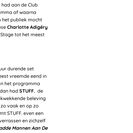
t had aan de Club
ramma af waarna
 het publiek mocht
ese
Charlotte Adigéry
Stage tot het meest
uur durende set
meest vreemde eend in
s in het programma
n dan had
STUFF.
de
rukwekkende beleving
 zo vaak en op zo
eemt STUFF. even een
verrassen en zichzelf
adde Mannen Aan De