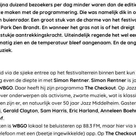
ijna duizend bezoekers per dag minder waren dan de editi
te maken met de programmering. Die was namelijk dik in o
n buienradar. Een groot stuk van de charme van het festiva
Park Den Brandt. En wanneer het gras nat is of het dreig
 stukje aantrekkingskracht. Uiteindelijk regende het wel ee
elmatig zien en de temperatuur bleef aangenaam. En de angs
uziek.
ijd via de sjieke entree op het festivalterrein binnen bent k
og even de diepte in met
Simon Rentner
.
Simon Rentner
is j
WBGO
. Daar heeft hij zijn programma
The Checkout
. Op Jaz
ver onderwerpen als activisme, zwarte muziek, wat is klassi
en zijn er, en natuurlijk over 50 jaar Jazz Middelheim. Gas
i
,
Gerald Clayton
,
Sam Harris
,
Eric Harland
,
Anneleen Boe
of
.
ken is
WBGO
lokaal te beluisteren op 88.3 FM, maar hier via 
telefoon met een (beetje ingewikkelde) app. Op
The Checkou