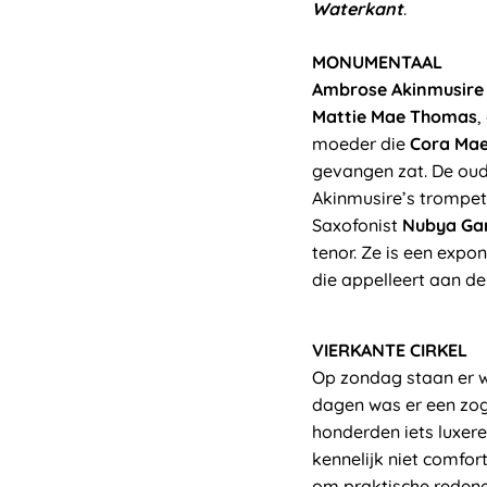
Waterkant
.
MONUMENTAAL
Ambrose Akinmusire
Mattie Mae Thomas
,
moeder die
Cora Mae
gevangen zat. De o
Akinmusire’s trompet
Saxofonist
Nubya Gar
tenor. Ze is een exp
die appelleert aan d
VIERKANTE CIRKEL
Op zondag staan er w
dagen was er een zog
honderden iets luxere
kennelijk niet comfo
om praktische redene