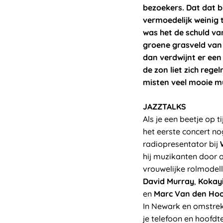
bezoekers. Dat dat b
vermoedelijk weinig 
was het de schuld va
groene grasveld van 
dan verdwijnt er een
de zon liet zich reg
misten veel mooie m
JAZZTALKS
Als je een beetje op t
het eerste concert n
radiopresentator bij
hij muzikanten door o
vrouwelijke rolmodell
David Murray
,
Kokay
en
Marc Van den Ho
In Newark en omstre
je telefoon en hoofd