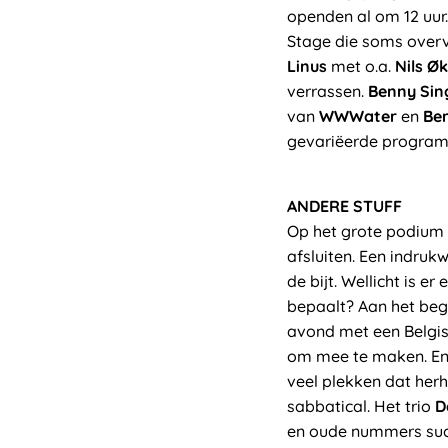
openden al om 12 uur.
Stage die soms overv
Linus
met o.a.
Nils Ø
verrassen.
Benny Sin
van
WWWater
en
Be
gevariëerde programm
ANDERE STUFF
Op het grote podium
afsluiten. Een indru
de bijt. Wellicht is
bepaalt? Aan het beg
avond met een Belgis
om mee te maken. En 
veel plekken dat herh
sabbatical. Het trio
D
en oude nummers succ