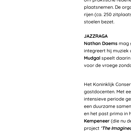
plaatsnemen. De orga
rijen (ca. 250 zitpla
stoelen bezet.
JAZZRAGA
Nathan Daems
mag g
integreert hij muziek
Mudgal
speelt daarin
voor de vroege zond
Het Koninklijk Conse
gastdocenten. Met ee
intensieve periode ge
een duurzame samenwe
en het past prima in 
Kempeneer
(die nu d
project
‘The Imagined