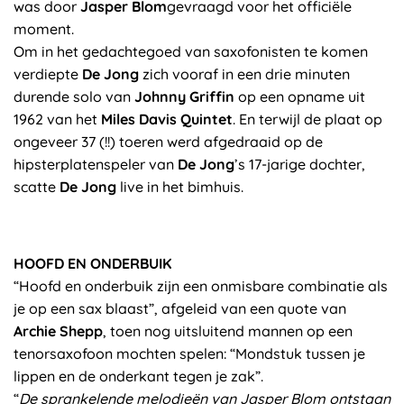
was door
Jasper Blom
gevraagd voor het officiële
moment.
Om in het gedachtegoed van saxofonisten te komen
verdiepte
De Jong
zich vooraf in een drie minuten
durende solo van
Johnny Griffin
op een opname uit
1962 van het
Miles Davis Quintet
. En terwijl de plaat op
ongeveer 37 (!!) toeren werd afgedraaid op de
hipsterplatenspeler van
De Jong
’s 17-jarige dochter,
scatte
De Jong
live in het bimhuis.
HOOFD EN ONDERBUIK
“Hoofd en onderbuik zijn een onmisbare combinatie als
je op een sax blaast”, afgeleid van een quote van
Archie Shepp
, toen nog uitsluitend mannen op een
tenorsaxofoon mochten spelen: “Mondstuk tussen je
lippen en de onderkant tegen je zak”.
“
De sprankelende melodieën van Jasper Blom ontstaan