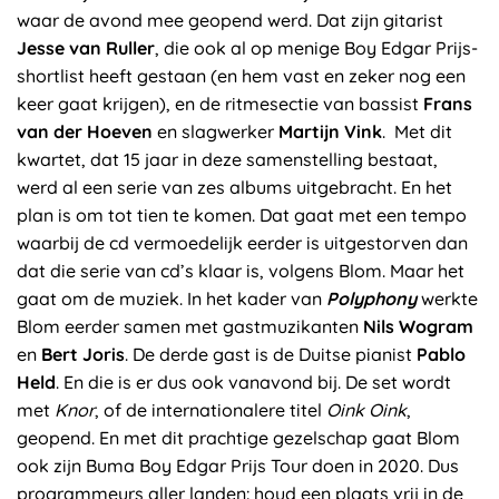
waar de avond mee geopend werd. Dat zijn gitarist
Jesse van Ruller
, die ook al op menige Boy Edgar Prijs-
shortlist heeft gestaan (en hem vast en zeker nog een
keer gaat krijgen), en de ritmesectie van bassist
Frans
van der Hoeven
en slagwerker
Martijn Vink
. Met dit
kwartet, dat 15 jaar in deze samenstelling bestaat,
werd al een serie van zes albums uitgebracht. En het
plan is om tot tien te komen. Dat gaat met een tempo
waarbij de cd vermoedelijk eerder is uitgestorven dan
dat die serie van cd’s klaar is, volgens Blom. Maar het
gaat om de muziek. In het kader van
Polyphony
werkte
Blom eerder samen met gastmuzikanten
Nils Wogram
en
Bert Joris
. De derde gast is de Duitse pianist
Pablo
Held
. En die is er dus ook vanavond bij. De set wordt
met
Knor
, of de internationalere titel
Oink Oink
,
geopend. En met dit prachtige gezelschap gaat Blom
ook zijn Buma Boy Edgar Prijs Tour doen in 2020. Dus
programmeurs aller landen: houd een plaats vrij in de