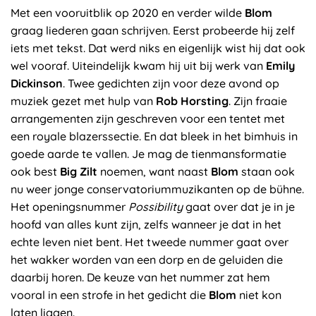
Met een vooruitblik op 2020 en verder wilde
Blom
graag liederen gaan schrijven. Eerst probeerde hij zelf
iets met tekst. Dat werd niks en eigenlijk wist hij dat ook
wel vooraf. Uiteindelijk kwam hij uit bij werk van
Emily
Dickinson
. Twee gedichten zijn voor deze avond op
muziek gezet met hulp van
Rob Horsting
. Zijn fraaie
arrangementen zijn geschreven voor een tentet met
een royale blazerssectie. En dat bleek in het bimhuis in
goede aarde te vallen. Je mag de tienmansformatie
ook best
Big Zilt
noemen, want naast
Blom
staan ook
nu weer jonge conservatoriummuzikanten op de bühne.
Het openingsnummer
Possibility
gaat over dat je in je
hoofd van alles kunt zijn, zelfs wanneer je dat in het
echte leven niet bent. Het tweede nummer gaat over
het wakker worden van een dorp en de geluiden die
daarbij horen. De keuze van het nummer zat hem
vooral in een strofe in het gedicht die
Blom
niet kon
laten liggen.