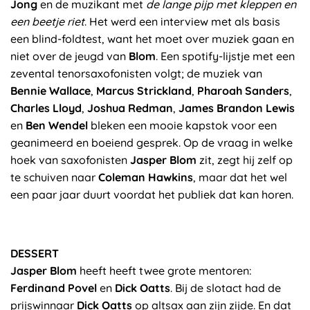
Jong
en de muzikant met
de lange pijp met kleppen en
een beetje riet
. Het werd een interview met als basis
een blind-foldtest, want het moet over muziek gaan en
niet over de jeugd van
Blom
. Een spotify-lijstje met een
zevental tenorsaxofonisten volgt; de muziek van
Bennie Wallace
,
Marcus Strickland
,
Pharoah Sanders
,
Charles Lloyd
,
Joshua Redman
,
James Brandon Lewis
en
Ben Wendel
bleken een mooie kapstok voor een
geanimeerd en boeiend gesprek. Op de vraag in welke
hoek van saxofonisten
Jasper Blom
zit, zegt hij zelf op
te schuiven naar
Coleman Hawkins
, maar dat het wel
een paar jaar duurt voordat het publiek dat kan horen.
DESSERT
Jasper Blom
heeft heeft twee grote mentoren:
Ferdinand Povel
en
Dick Oatts
. Bij de slotact had de
prijswinnaar
Dick Oatts
op altsax aan zijn zijde. En dat