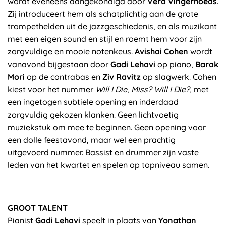
wordt eveneens aangekondigd door
Vera Vingerhoeds
.
Zij introduceert hem als schatplichtig aan de grote
trompethelden uit de jazzgeschiedenis, en als muzikant
met een eigen sound en stijl en roemt hem voor zijn
zorgvuldige en mooie notenkeus.
Avishai Cohen
wordt
vanavond bijgestaan door
Gadi Lehavi
op piano,
Barak
Mori
op de contrabas en
Ziv Ravitz
op slagwerk. Cohen
kiest voor het nummer
Will I Die, Miss? Will I Die?
, met
een ingetogen subtiele opening en inderdaad
zorgvuldig gekozen klanken. Geen lichtvoetig
muziekstuk om mee te beginnen. Geen opening voor
een dolle feestavond, maar wel een prachtig
uitgevoerd nummer. Bassist en drummer zijn vaste
leden van het kwartet en spelen op topniveau samen.
GROOT TALENT
Pianist
Gadi Lehavi
speelt in plaats van
Yonathan