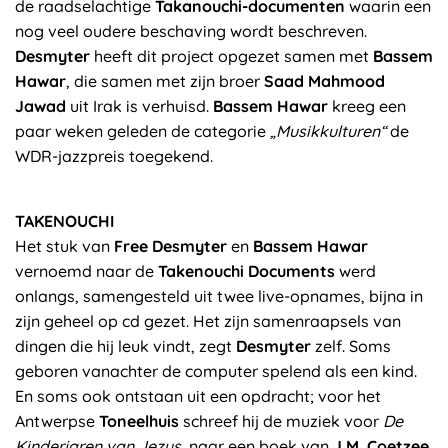
de raadselachtige
Takanouchi-documenten
waarin een
nog veel oudere beschaving wordt beschreven.
Desmyter
heeft dit project opgezet samen met
Bassem
Hawar
, die samen met zijn broer
Saad Mahmood
Jawad
uit Irak is verhuisd.
Bassem Hawar
kreeg een
paar weken geleden de categorie
„Musikkulturen“
de
WDR-jazzpreis toegekend.
TAKENOUCHI
Het stuk van
Free Desmyter
en
Bassem Hawar
vernoemd naar de
Takenouchi Documents
werd
onlangs, samengesteld uit twee live-opnames, bijna in
zijn geheel op cd gezet. Het zijn samenraapsels van
dingen die hij leuk vindt, zegt
Desmyter
zelf. Soms
geboren vanachter de computer spelend als een kind.
En soms ook ontstaan uit een opdracht; voor het
Antwerpse
Toneelhuis
schreef hij de muziek voor
De
Kinderjaren van Jezus
, naar een boek van
J.M. Coetzee
.