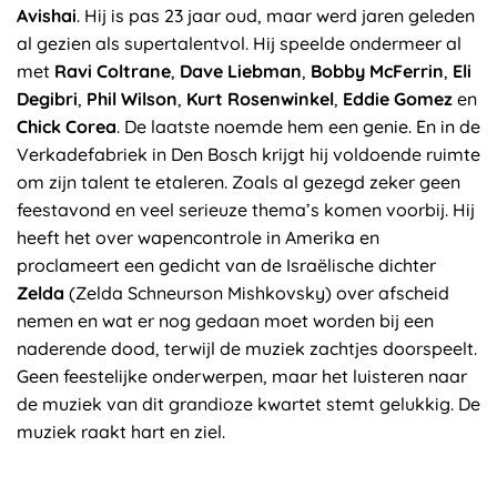
Avishai
. Hij is pas 23 jaar oud, maar werd jaren geleden
al gezien als supertalentvol. Hij speelde ondermeer al
met
Ravi Coltrane
,
Dave Liebman
,
Bobby McFerrin
,
Eli
Degibri
,
Phil Wilson
,
Kurt Rosenwinkel
,
Eddie Gomez
en
Chick Corea
. De laatste noemde hem een genie. En in de
Verkadefabriek in Den Bosch krijgt hij voldoende ruimte
om zijn talent te etaleren. Zoals al gezegd zeker geen
feestavond en veel serieuze thema’s komen voorbij. Hij
heeft het over wapencontrole in Amerika en
proclameert een gedicht van de Israëlische dichter
Zelda
(Zelda Schneurson Mishkovsky) over afscheid
nemen en wat er nog gedaan moet worden bij een
naderende dood, terwijl de muziek zachtjes doorspeelt.
Geen feestelijke onderwerpen, maar het luisteren naar
de muziek van dit grandioze kwartet stemt gelukkig. De
muziek raakt hart en ziel.