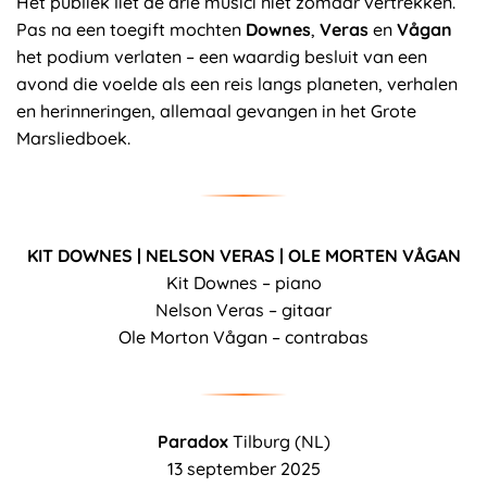
Het publiek liet de drie musici niet zomaar vertrekken.
Pas na een toegift mochten
Downes
,
Veras
en
Vågan
het podium verlaten – een waardig besluit van een
avond die voelde als een reis langs planeten, verhalen
en herinneringen, allemaal gevangen in het Grote
Marsliedboek.
KIT DOWNES | NELSON VERAS | OLE MORTEN VÅGAN
Kit Downes – piano
Nelson Veras – gitaar
Ole Morton Vågan – contrabas
Paradox
Tilburg (NL)
13 september 2025