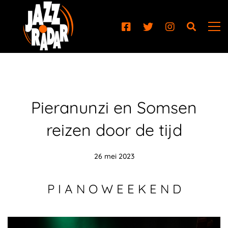
Pieranunzi en Somsen
reizen door de tijd
26 mei 2023
P I A N O W E E K E N D