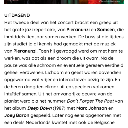
UITDAGEND
Het tweede deel van het concert bracht een greep uit
het grote jazzrepertoire, van
Pieranunzi
en
Somsen
, die
inmiddels tien jaar samen werken. De bassist die tijdens
zijn studietijd al kennis had gemaakt met de muziek
van
Pieranunzi
. Toen hij gevraagd werd om met hem te
werken, was dat als een droom die uitkwam. Na de
pauze was alle schroom en eventuele gereserveerdheid
geheel verdwenen. Lichaam en geest waren bovendien
opgewarmd wat vrijer en interactiever bezig te zijn. En
de heren daagden elkaar uit en speelden volkomen
intuïtief samen. Uit het omvangrijke oeuvre van de
pianist werd o.a het nummer
Don’t Forget The Poet
van
het album
Deep Down
(1987) met
Marc Johnson
en
Joey Baron
gespeeld. Later nog eens opgenomen met
een deels Nederlands kwintet met ook de Belgische