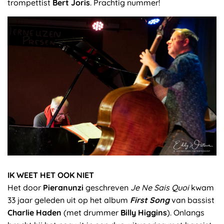
trompettist
Bert Joris
. Prachtig nummer!
IK WEET HET OOK NIET
Het door
Pieranunzi
geschreven
Je Ne Sais Quoi
kwam
33 jaar geleden uit op het album
First Song
van bassist
Charlie Haden
(met drummer
Billy Higgins
). Onlangs