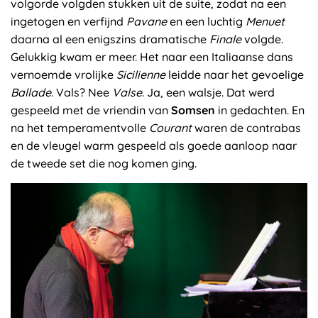
volgorde volgden stukken uit de suite, zodat na een
ingetogen en verfijnd
Pavane
en een luchtig
Menuet
daarna al een enigszins dramatische
Finale
volgde.
Gelukkig kwam er meer. Het naar een Italiaanse dans
vernoemde vrolijke
Sicilienne
leidde naar het gevoelige
Ballade
. Vals? Nee
Valse
. Ja, een walsje. Dat werd
gespeeld met de vriendin van
Somsen
in gedachten. En
na het temperamentvolle
Courant
waren de contrabas
en de vleugel warm gespeeld als goede aanloop naar
de tweede set die nog komen ging.