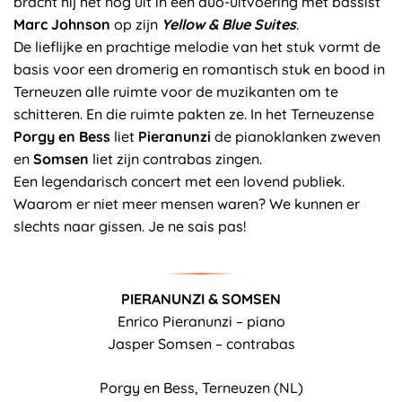
bracht hij het nog uit in een duo-uitvoering met bassist
Marc Johnson
op zijn
Yellow & Blue Suites
.
De lieflijke en prachtige melodie van het stuk vormt de
basis voor een dromerig en romantisch stuk en bood in
Terneuzen alle ruimte voor de muzikanten om te
schitteren. En die ruimte pakten ze. In het Terneuzense
Porgy en Bess
liet
Pieranunzi
de pianoklanken zweven
en
Somsen
liet zijn contrabas zingen.
Een legendarisch concert met een lovend publiek.
Waarom er niet meer mensen waren? We kunnen er
slechts naar gissen. Je ne sais pas!
PIERANUNZI & SOMSEN
Enrico Pieranunzi – piano
Jasper Somsen – contrabas
Porgy en Bess, Terneuzen (NL)