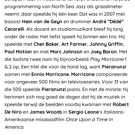
programmering van North Sea Jazz als graadmeter
neemt: daar speelde hij één keer. Dat was in 2007 met
bassist
Hein van de Geyn
en drummer
André “Dédé”
Cecarelli
. Als docent en studiomuzikant bleef hij lang
onder de radar. Het liefst speelt hij binnen een trio. Hij
speelde met
Chet Baker
,
Art Farmer
,
Johnny Griffin
,
Paul Motian
en met
Marc Johnson
en
Joey Baron
. Met
die laatste twee nam hij bijvoorbeeld
Play Morricone
1
& 2 op. Een titel die voor de hand lag, want
Pieranunzi
samen met
Ennio Morricone
.
Morricone
componeerde
voor ongeveer 500 films en televisieseries. Voor 31 van
die 500 speelde
Pieranunzi
piano. En niet de minste: hij
herinnert zich nog goed de dagen dat hij de muziek in
speelde terwijl de beelden voorbij kwamen met
Robert
De Niro
en
James Woods
in
Sergio Leone
’s Italiaans-
Amerikaanse misdaadfilm
Once Upon a Time in
America
.