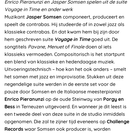
Enrico Pieranunzi en Jasper Somsen spelen uit de suite
Voyage in Time en ander werk
Muzikant
Jasper Somsen
componeert, produceert en
speelt de contrabas. Hij studeerde af in zowel jazz als
klassieke contrabas. En dat kwam hem bij zijn door
hem geschreven suite
Voyage in Time
goed uit. De
songtitels
Pavane
,
Menuet
of
Finale
doen al iets
klassieks vermoeden. Compositorisch is het startpunt
een blend van klassieke en hedendaagse muziek.
Uitvoeringstechnisch – hoe kan het ook anders – smelt
het samen met jazz en improvisatie. Stukken uit deze
negendelige suite werden in de eerste set voor de
pauze door Somsen en de Italiaanse meesterpianist
Enrico Pieranunzi
op de oude Steinway van
Porgy en
Bess
in Terneuzen uitgevoerd. En wanneer je dit leest is
een tweede deel van deze suite in de studio inmiddels
opgenomen. Die zal te zijner tijd eveneens op
Challenge
Records
waar Somsen ook producer is, worden