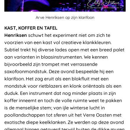
Arve Henriksen op zijn klarifoon
KAST, KOFFER EN TAFEL
Henriksen
schuwt het experiment niet om zich te
voorzien van een kast vol creatieve klankkleuren.
Subtiel trekt hij diverse lades open met een breed palet
aan varianten in blaasinstrumenten. We kennen
bijvoorbeeld zijn trompet met verrassende
saxofoonmondstuk. Deze avond bespeelde hij een
klarifoon. Het zag eruit als een blokfluit met een
mondstuk voor rietblazers en klonk oriëntaals als een
duduk. Een instrument dat nog minder plaats in zijn
koffer inneemt en toch de volle ruimte weet te pakken
is de menselijke stem; van ijle winterse lucht in
poollandschappen tot sferen uit het Verre Oosten met
exotische diepe keelklanken. Ze werden op deze avond
allemaal binnen getoverd terwijl buiten de dikke muren