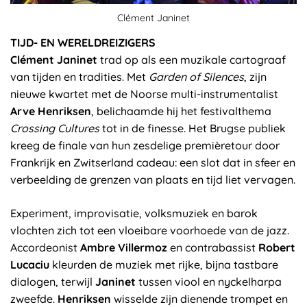
Clément Janinet
TIJD- EN WERELDREIZIGERS
Clément Janinet
trad op als een muzikale cartograaf
van tijden en tradities. Met
Garden of Silences
, zijn
nieuwe kwartet met de Noorse multi-instrumentalist
Arve Henriksen
, belichaamde hij het festivalthema
Crossing Cultures
tot in de finesse. Het Brugse publiek
kreeg de finale van hun zesdelige premièretour door
Frankrijk en Zwitserland cadeau: een slot dat in sfeer en
verbeelding de grenzen van plaats en tijd liet vervagen.
Experiment, improvisatie, volksmuziek en barok
vlochten zich tot een vloeibare voorhoede van de jazz.
Accordeonist
Ambre Villermoz
en contrabassist
Robert
Lucaciu
kleurden de muziek met rijke, bijna tastbare
dialogen, terwijl
Janinet
tussen viool en nyckelharpa
zweefde.
Henriksen
wisselde zijn dienende trompet en