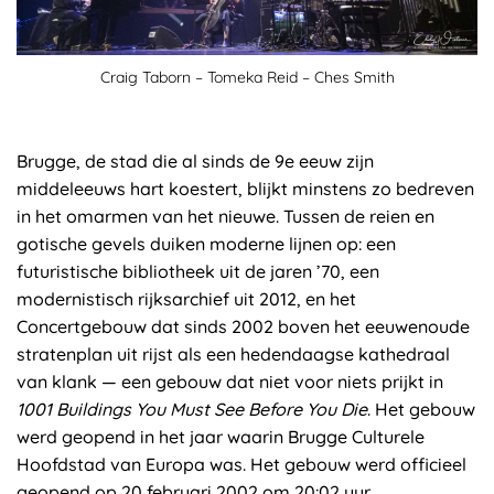
Craig Taborn – Tomeka Reid – Ches Smith
Brugge, de stad die al sinds de 9e eeuw zijn
middeleeuws hart koestert, blijkt minstens zo bedreven
in het omarmen van het nieuwe. Tussen de reien en
gotische gevels duiken moderne lijnen op: een
futuristische bibliotheek uit de jaren ’70, een
modernistisch rijksarchief uit 2012, en het
Concertgebouw dat sinds 2002 boven het eeuwenoude
stratenplan uit rijst als een hedendaagse kathedraal
van klank — een gebouw dat niet voor niets prijkt in
1001 Buildings You Must See Before You Die
. Het gebouw
werd geopend in het jaar waarin Brugge Culturele
Hoofdstad van Europa was. Het gebouw werd officieel
geopend op 20 februari 2002 om 20:02 uur.