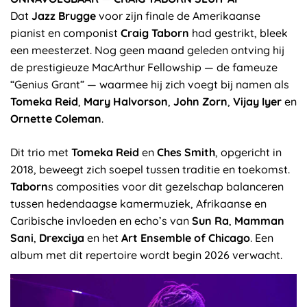
Dat
Jazz Brugge
voor zijn finale de Amerikaanse
pianist en componist
Craig Taborn
had gestrikt, bleek
een meesterzet. Nog geen maand geleden ontving hij
de prestigieuze MacArthur Fellowship — de fameuze
“Genius Grant” — waarmee hij zich voegt bij namen als
Tomeka Reid
,
Mary Halvorson
,
John Zorn
,
Vijay Iyer
en
Ornette Coleman
.
Dit trio met
Tomeka Reid
en
Ches Smith
, opgericht in
2018, beweegt zich soepel tussen traditie en toekomst.
Taborn
s composities voor dit gezelschap balanceren
tussen hedendaagse kamermuziek, Afrikaanse en
Caribische invloeden en echo’s van
Sun Ra
,
Mamman
Sani
,
Drexciya
en het
Art Ensemble of Chicago
. Een
album met dit repertoire wordt begin 2026 verwacht.