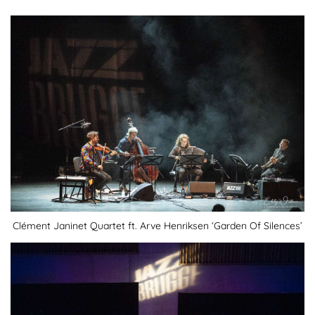
Clément Janinet Quartet ft. Arve Henriksen ‘Garden Of Silences’