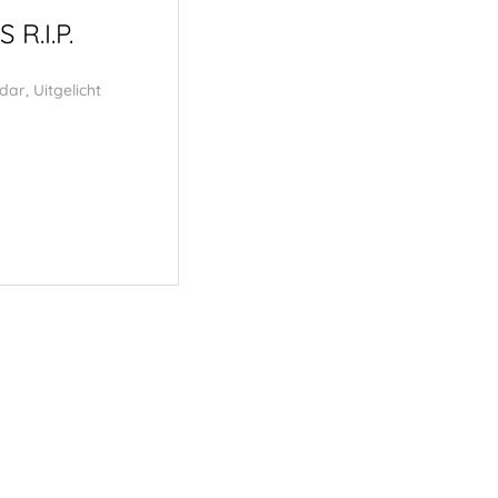
R.I.P.
Under the Surface 
Residence
dar
,
Uitgelicht
22 mei 2026
Foto Radar