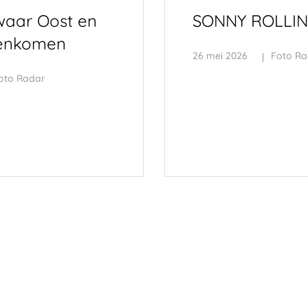
waar Oost en
SONNY ROLLINS 
enkomen
26 mei 2026
Foto Ra
oto Radar