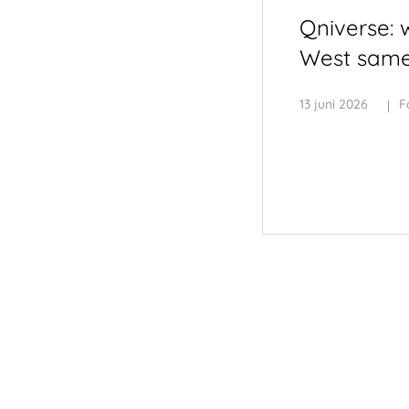
Qniverse: 
West sam
13 juni 2026
F