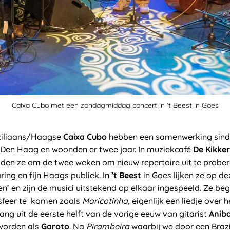
Caixa Cubo met een zondagmiddag concert in ’t Beest in Goes
aziliaans/Haagse
Caixa Cubo
hebben een samenwerking sinds
Den Haag en woonden er twee jaar. In muziekcafé
De Kikker
lden ze om de twee weken om nieuw repertoire uit te probere
ing en fijn Haags publiek. In
’t Beest
in Goes lijken ze op 
en’ en zijn de musici uitstekend op elkaar ingespeeld. Ze be
 sfeer te komen zoals
Maricotinha,
eigenlijk een liedje over 
ang uit de eerste helft van de vorige eeuw van gitarist
Anib
eworden als
Garoto
. Na
Pirambeira
waarbij we door een Brazi