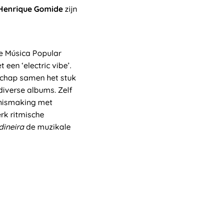
Henrique Gomide
zijn
de Música Popular
een ‘electric vibe’.
schap samen het stuk
diverse albums. Zelf
nnismaking met
erk ritmische
dineira
de muzikale