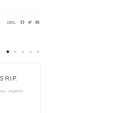
DEEL:
R.I.P.
Under the Surface 
Residence
dar
,
Uitgelicht
22 mei 2026
Foto Radar