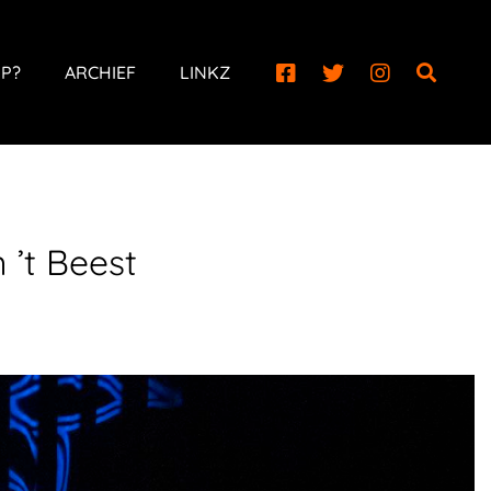
P?
ARCHIEF
LINKZ
 ’t Beest