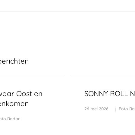
berichten
waar Oost en
SONNY ROLLINS 
enkomen
26 mei 2026
Foto Ra
oto Radar