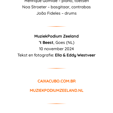
Henrique Gomide – piano, toetsen
Noa Stroeter – basgitaar, contrabas
João Fideles – drums
MuziekPodium Zeeland
’t Beest
, Goes (NL)
10 november 2024
Tekst en fotografie:
Ella & Eddy Westveer
CAIXACUBO.COM.BR
MUZIEKPODIUMZEELAND.NL