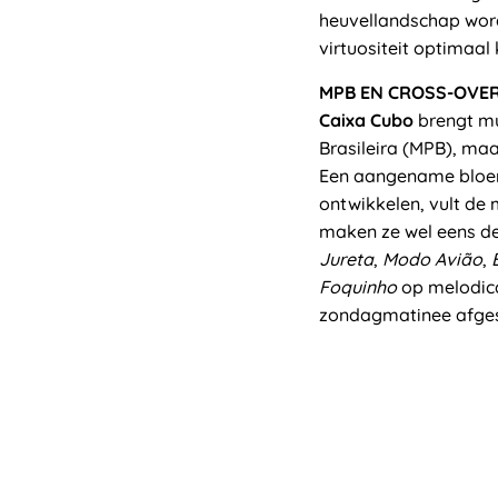
heuvellandschap wo
virtuositeit optimaal
MPB EN CROSS-OVE
Caixa Cubo
brengt mu
Brasileira (MPB), maa
Een aangename bloeml
ontwikkelen, vult de 
maken ze wel eens de
Jureta
,
Modo Avião
,
B
Foquinho
op melodica
zondagmatinee afges