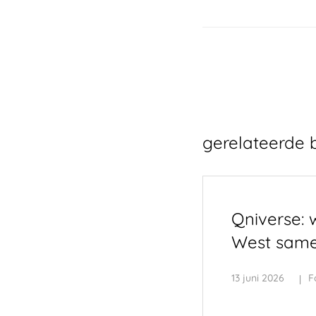
gerelateerde 
Qniverse: 
West sam
13 juni 2026
F