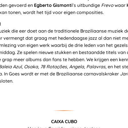
rden gevoerd en
Egberto Gismonti
’s uitbundige
Frevo
waar
 kan tonen, wordt het tijd voor eigen composities.
R
ziek die eer doet aan de traditionele Braziliaanse muziek 
r vermengt dat graag met hedendaagse jazz al dan niet met 
ezing van eigen werk waarbij de drie leden van het gezel
middag. Ze spelen nieuwe stukken en bestaandde titels van 
 grap meer albums dan fans te hebben. We krijgen een ke
aleia Azul
,
Osaka
,
78 Rotações
,
Angela
,
Palavras
, en het st
. In Goes wordt er met de Braziliaanse carnavalskraker
Jar
loten.
CAIXA CUBO