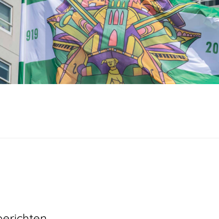
Hans Zirkzee.
dscultuur’ is een vuistdik naslagwerk van jazzh
‘Jazz in Rotterdam, de geschiedenis van een
berichten