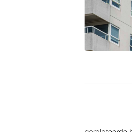
grotesta
gerelateerde 