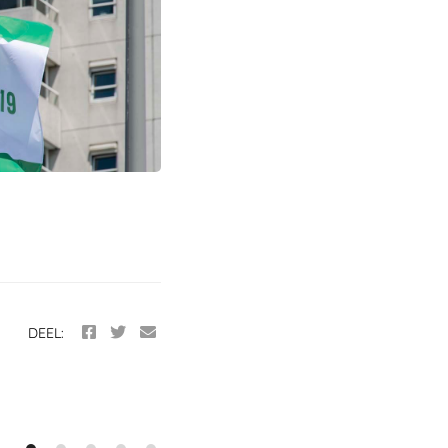
istoricus
DEEL: