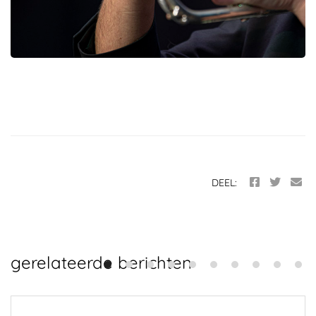
Trompettist Carlo Nardozza koos ervoor om
introduceert hun laatste album.
Het trio In Bocca al Lupo
DEEL:
gerelateerde berichten