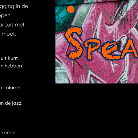
gging in de
open.
ircuit met
 moet,
uit kunt
ren hebben
jn column
n de jazz.
n zonder