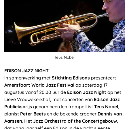
Teus Nobel
EDISON JAZZ NIGHT
In samenwerking met
Stichting Edisons
presenteert
Amersfoort World Jazz Festival
op zaterdag 17
augustus vanaf 20.00 uur de
Edison Jazz Night
op het
Lieve Vrouwekerkhof, met concerten van
Edison Jazz
Publieksprijs
genomineerden trompettist
Teus Nobel
,
pianist
Peter Beets
en de bekende crooner
Dennis van
Aarssen
. Het
Jazz Orchestra of the Concertgebouw
,
dat vorig jaar zelf een Edison in de wacht sleepte,