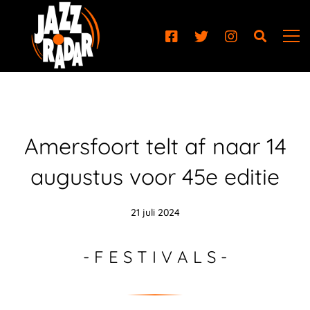
Amersfoort telt af naar 14
augustus voor 45e editie
21 juli 2024
- F E S T I V A L S -