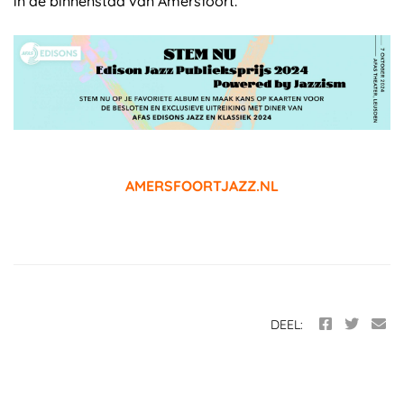
in de binnenstad van Amersfoort.
AMERSFOORTJAZZ.NL
DEEL: