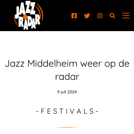
Jazz Middelheim weer op de
radar
9 juli 2024
- F E S T I V A L S -