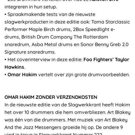
integreren in hun setup.
• Spraakmakende tests van de nieuwste
slagwerkproducten in deze editie ook: Tama Starclassic
Performer Maple Birch drums, 2Box Speedlight e-
drums, British Drum Company The Rotterdam
snaredrum, Asba Metal drums en Sonor Benny Greb 2.0
Signature snaredrums.
• Het coverinterview in deze editie:
Foo Fighters’ Taylor
Hawkins
.
•
Omar Hakim
vertelt over zijn grote drumvoorbeelden.
OMAR HAKIM ZONDER VERZENDKOSTEN
In de nieuwste editie van de Slagwerkkrant heeft Hakim
het over 10 drummers die hem omverbliezen. Art Blakey
was één van die drummers. Met muziek van Art Blakey
And the Jazz Messengers groeide hij op. De andere 9
vind je terug in Slagwerkkrant Nummer 222.