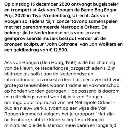
Op dinsdag 15 december 2020 ontvangt bugelspeler
en trompettist Ack van Rooyen de Buma Boy Edgar
Prijs 2020 in TivoliVredenburg, Utrecht. Ack van
Rooyen zal tijdens ‘zijn’ concertavond samenspelen
met het gerenommeerde Metropole Orkest. De
belangrijkste Nederlandse prijs voor jazz en
geïmproviseerde muziek bestaat verder uit de
bronzen sculptuur ‘John Coltrane’ van Jan Wolkers en
een geldbedrag van € 12.500.
Ack van Rooyen (Den Haag, 1930) is de belichaming
van de kleurrijke Nederlandse jazzgeschiedenis. Zijn
bijdrage als solist aan de Nederlandse en
internationale jazzorkesten leest als een overzicht van
grote jazzensembles waarin traditie en vakmanschap
op handen worden gedragen. Hoe passend is daarom
een uitreikingsavond waarbij Ack van Rooyen –
omringd door topmusici van het Metropole Orkest –
oud en nieuw werk uitvoert op een wijze die Van
Rooyen kenmerkt volgens het juryrapport: ‘Met zijn
herkenbare, subtiele klank schept Van Rooyen
miniaturen die de luisteraar meevoeren en lange tijd