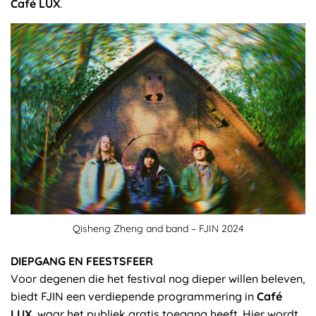
Café LUX
.
Qisheng Zheng and band – FJIN 2024
DIEPGANG EN FEESTSFEER
Voor degenen die het festival nog dieper willen beleven,
biedt FJIN een verdiepende programmering in
Café
LUX
, waar het publiek gratis toegang heeft. Hier wordt