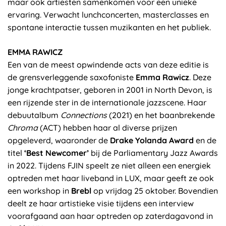
maar ook artiesten samenkomen voor een unieke
ervaring. Verwacht lunchconcerten, masterclasses en
spontane interactie tussen muzikanten en het publiek.
EMMA RAWICZ
Een van de meest opwindende acts van deze editie is
de grensverleggende saxofoniste
Emma Rawicz
. Deze
jonge krachtpatser, geboren in 2001 in North Devon, is
een rijzende ster in de internationale jazzscene. Haar
debuutalbum
Connections
(2021) en het baanbrekende
Chroma
(ACT) hebben haar al diverse prijzen
opgeleverd, waaronder de
Drake Yolanda Award
en de
titel
‘Best Newcomer’
bij de Parliamentary Jazz Awards
in 2022. Tijdens FJIN speelt ze niet alleen een energiek
optreden met haar liveband in LUX, maar geeft ze ook
een workshop in
Brebl
op vrijdag 25 oktober. Bovendien
deelt ze haar artistieke visie tijdens een interview
voorafgaand aan haar optreden op zaterdagavond in