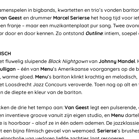
samenspelen in bigbands, kwartetten en trio’s vonden barit
van Geest
en drummer
Marcel Serierse
het hoog tijd voor ie
een franje – maar een muzikantenplaat pur sang. Twee avond
ar door en door kennen. Zo ontstond
Outline
: intiem, soepel
ISCH
et fluwelig sluipende
Black Nightgown
van
Johnny Mandel
.
ulligan
– één van
Menu
’s Amerikaanse voorgangers op de b
n, warme gloed.
Menu
’s bariton klinkt krachtig en melodisch,
et Loosdrecht Jazz Concours veroverde. Toen nog op alt en 
n de diepte en kleur van de bariton.
kken de drie het tempo aan:
Van Geest
legt een pulserende, 
n inventieve groove vanuit zijn eigen studio, en
Menu
dartel
e is hoorbaar – alsof ze in één adem ademen. De jazzklassi
et een bijna filmisch gevoel van weemoed.
Serierse
’s brushes
lancholie van verloren liefde zachtjes laat resoneren.