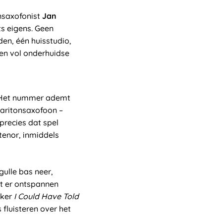
onsaxofonist
Jan
ts eigens. Geen
en, één huisstudio,
 en vol onderhuidse
 Het nummer ademt
aritonsaxofoon –
 precies dat spel
tenor, inmiddels
gulle bas neer,
t er ontspannen
eker
I Could Have Told
 fluisteren over het