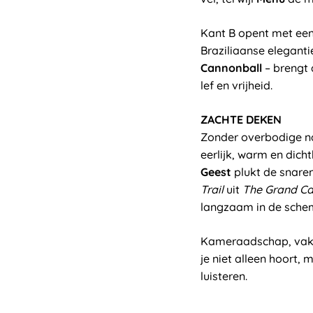
Kant B opent met een
Braziliaanse eleganti
Cannonball
– brengt 
lef en vrijheid.
ZACHTE DEKEN
Zonder overbodige na
eerlijk, warm en dichtb
Geest
plukt de snar
Trail
uit
The Grand Ca
langzaam in de schem
Kameraadschap, vak
je niet alleen hoort,
luisteren.