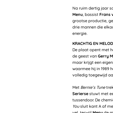
Na ruim dertig jaar 
Menu
, bassist
Frans 
grootse productie, g
drie mannen die elka
energie.
KRACHTIG EN MELOD
De plaat opent met h
de geest van
Gerry M
maar krijgt een eige
waarmee hij in 1989 h
volledig toegewijd aa
Met
Bernie’s Tune
tre
Serierse
stuwt met ee
tussendoor. De chemi
You
sluit kant A af m
vel, terwijl
Menu
de me