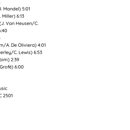
A
. Mandel) 5:01
 Miller) 6:13
 (J. Van Heusen/C.
6:40
B
m/A. De Oliviera) 4:01
erley/C. Lewis) 6:53
obim) 2:39
 Grofé) 6:00
usic
C 2501