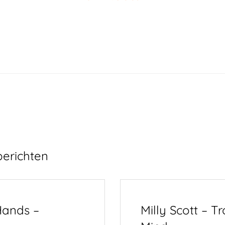
berichten
ands –
Milly Scott – Tr