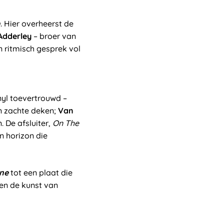
m
. Hier overheerst de
Adderley
– broer van
n ritmisch gesprek vol
yl toevertrouwd –
en zachte deken;
Van
 De afsluiter,
On The
en horizon die
ine
tot een plaat die
 en de kunst van