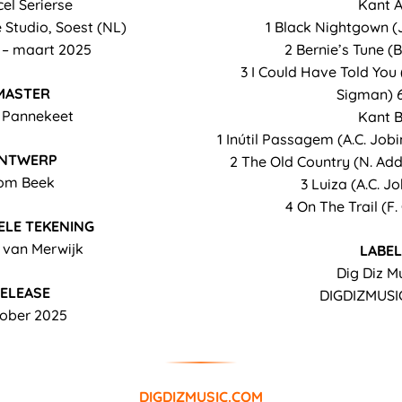
el Serierse
Kant 
Studio, Soest (NL)
1 Black Nightgown (J
i – maart 2025
2 Bernie’s Tune (B.
3 I Could Have Told You
MASTER
Sigman) 
 Pannekeet
Kant 
1 Inútil Passagem (A.C. Jobi
NTWERP
2 The Old Country (N. Add
om Beek
3 Luiza (A.C. J
4 On The Trail (F.
ELE TEKENING
 van Merwijk
LABEL
Dig Diz M
ELEASE
DIGDIZMUSI
ober 2025
DIGDIZMUSIC.COM