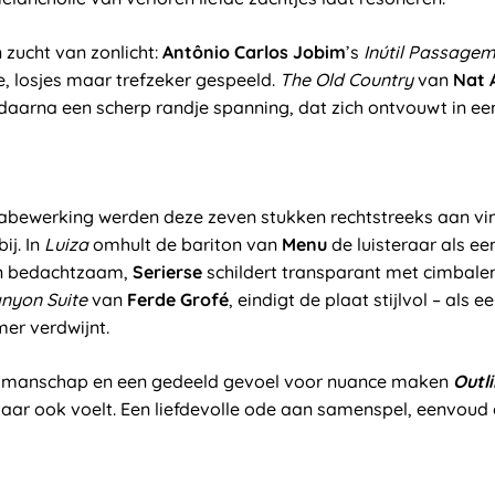
 zucht van zonlicht:
Antônio Carlos Jobim
’s
Inútil Passage
e, losjes maar trefzeker gespeeld.
The Old Country
van
Nat 
daarna een scherp randje spanning, dat zich ontvouwt in ee
bewerking werden deze zeven stukken rechtstreeks aan vin
ij. In
Luiza
omhult de bariton van
Menu
de luisteraar als e
en bedachtzaam,
Serierse
schildert transparant met cimbalen.
nyon Suite
van
Ferde Grofé
, eindigt de plaat stijlvol – als e
er verdwijnt.
manschap en een gedeeld gevoel voor nuance maken
Outl
 maar ook voelt. Een liefdevolle ode aan samenspel, eenvoud