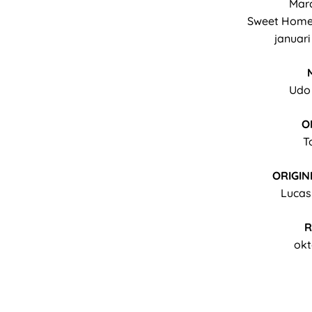
Marc
Sweet Home 
januar
Udo
O
T
ORIGIN
Lucas
R
okt