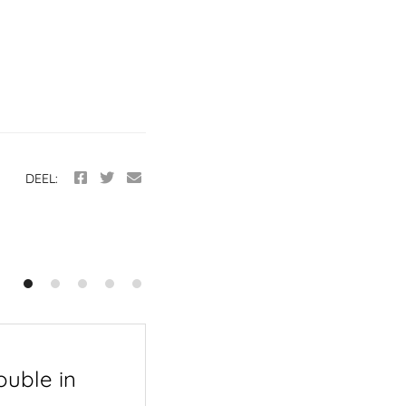
DEEL:
ouble in
Martini Grey – Cou