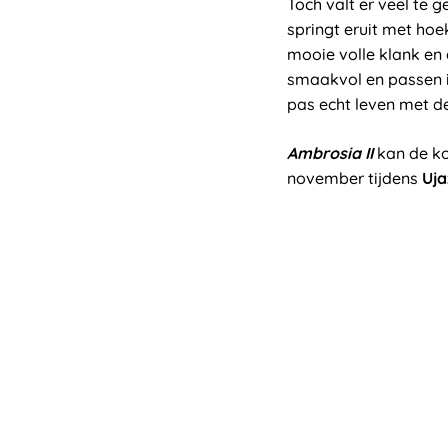
Toch valt er veel te 
springt eruit met hoe
mooie volle klank en 
smaakvol en passen in
pas echt leven met d
Ambrosia II
kan de ko
november tijdens
Uja