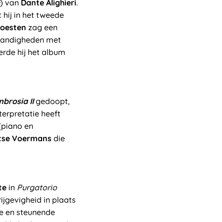
) van
Dante Alighieri
.
 hij in het tweede
oesten
zag een
standigheden met
de hij het album
brosia II
gedoopt,
terpretatie heeft
(piano en
tse Voermans
die
te
in
Purgatorio
jgevigheid in plaats
de en steunende