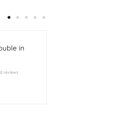
ouble in
Menu | Van Geest |
Serierse – OUTLINE
d reviews
3 november 2025
Cd review