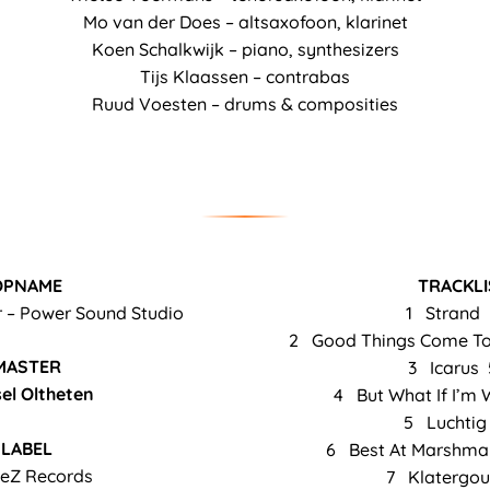
Mo van der Does – altsaxofoon, klarinet
Koen Schalkwijk – piano, synthesizers
Tijs Klaassen – contrabas
Ruud Voesten – drums & composities
OPNAME
TRACKLI
 – Power Sound Studio
1 Strand 
2 Good Things Come To
MASTER
3 Icarus 
el Oltheten
4 But What If I’m 
5 Luchtig 
LABEL
6 Best At Marshmal
eZ Records
7 Klatergou