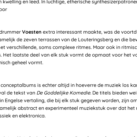
kwelling en leed. In luchtige, etherische synthesizerpatrone
oor
 drummer
Voesten
extra interessant maakte, was de voort
melijk de zeven terrassen van de Louteringsberg en die be
 verschillende, soms complexe ritmes. Maar ook in ritmis
. Het laatste deel van elk stuk vormt de opmaat voor het 
isch geheel vormt.
t conceptalbums is echter altijd in hoeverre de muziek los 
eval de tekst van
De Goddelijke Komedie
. De titels bieden we
 in Engelse vertaling, die bij elk stuk gegeven worden, zijn om
n tamelijk abstract en experimenteel muziekstuk over dat he
siek en elektronica.