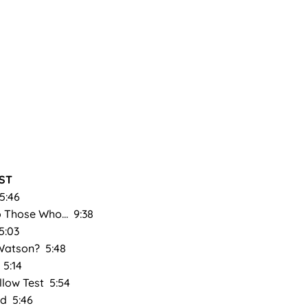
ST
5:46
 Those Who… 9:38
5:03
Watson? 5:48
5:14
low Test 5:54
d 5:46