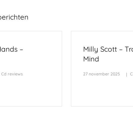
berichten
ands –
Milly Scott – Tr
Mind
Cd reviews
27 november 2025
C