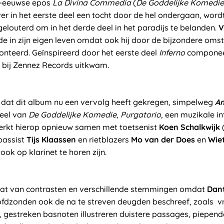
de-eeuwse epos
La Divina Commedia
(
De Goddelijke Komedie
ver in het eerste deel een tocht door de hel ondergaan, wordt
gelouterd om in het derde deel in het paradijs te belanden.
V
ode in zijn eigen leven omdat ook hij door de bijzondere om
onteerd. Geïnspireerd door het eerste deel
Inferno
componeer
 bij Zennez Records uitkwam.
n dat dit album nu een vervolg heeft gekregen, simpelweg
Am
eel van
De Goddelijke Komedie
,
Purgatorio
, een muzikale in
rkt hierop opnieuw samen met toetsenist
Koen Schalkwijk
bassist
Tijs Klaassen
en rietblazers
Mo van der Does
en
Wie
ok op klarinet te horen zijn.
aat van contrasten en verschillende stemmingen omdat
Dan
fdzonden ook de na te streven deugden beschreef, zoals vri
, gestreken basnoten illustreren duistere passages, piepen