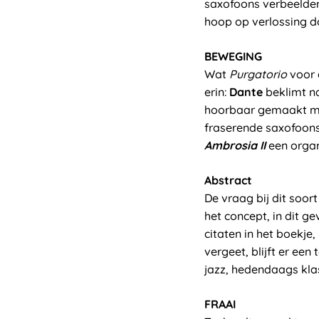
saxofoons verbeelden 
hoop op verlossing d
BEWEGING
Wat
Purgatorio
voor
erin:
Dante
beklimt na
hoorbaar gemaakt met
fraserende saxofoons
Ambrosia
II
een organ
Abstract
De vraag bij dit soor
het concept, in dit g
citaten in het boekje,
vergeet, blijft er ee
jazz, hedendaags klas
FRAAI