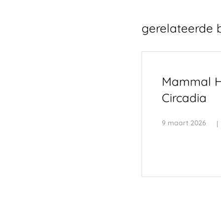
gerelateerde 
Mammal H
Circadia
9 maart 2026