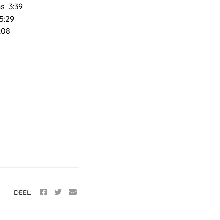
s 3:39
5:29
:08
DEEL: