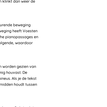
n klinkt dan weer de
durende beweging
weging heeft Voesten
che pianopassages en
volgende, waardoor
kan worden gezien van
inig houvast. De
ineus. Als je de tekst
t midden houdt tussen