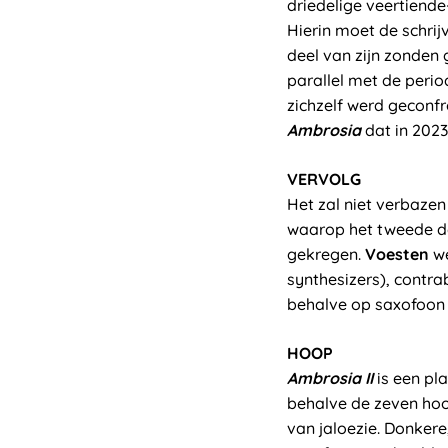
driedelige veertien
Hierin moet de schrij
deel van zijn zonden 
parallel met de peri
zichzelf werd geconfr
Ambrosia
dat in 2023
VERVOLG
Het zal niet verbaze
waarop het tweede d
gekregen.
Voesten
we
synthesizers), contra
behalve op saxofoon o
HOOP
Ambrosia II
is een pl
behalve de zeven hoo
van jaloezie. Donkere