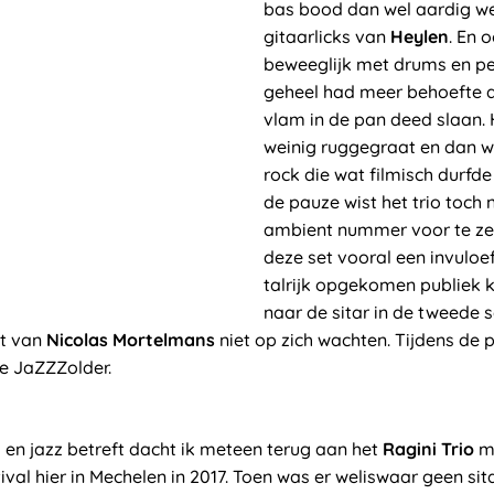
bas bood dan wel aardig w
gitaarlicks van
Heylen
. En 
beweeglijk met drums en pe
geheel had meer behoefte a
vlam in de pan deed slaan.
weinig ruggegraat en dan w
rock die wat filmisch durfde
de pauze wist het trio toch
ambient nummer voor te zett
deze set vooral een invuloe
talrijk opgekomen publiek 
naar de sitar in de tweede s
st van
Nicolas Mortelmans
niet op zich wachten. Tijdens de 
e JaZZZolder.
 en jazz betreft dacht ik meteen terug aan het
Ragini Trio
m
tival hier in Mechelen in 2017. Toen was er weliswaar geen sit