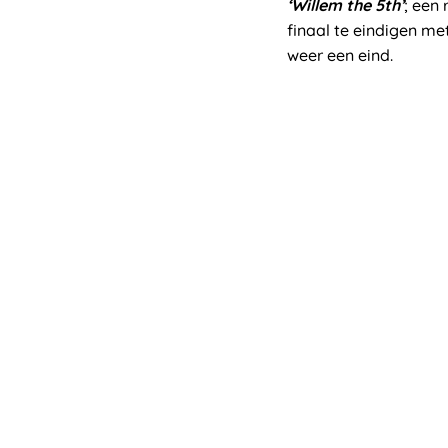
‘Willem the 5th’
; een
finaal te eindigen m
weer een eind.