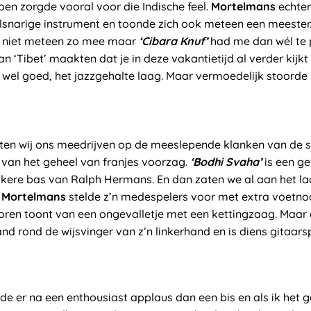
oen zorgde vooral voor die Indische feel.
Mortelmans
echter
elsnarige instrument en toonde zich ook meteen een meester
 niet meteen zo mee maar
‘Cibara Knuf’
had me dan wél te
an ‘Tibet’ maakten dat je in deze vakantietijd al verder kijk
 wel goed, het jazzgehalte laag. Maar vermoedelijk stoorde
eten wij ons meedrijven op de meeslepende klanken van de si
 van het geheel van franjes voorzag.
‘Bodhi Svaha’
is een ge
kkere bas van Ralph Hermans. En dan zaten we al aan het 
n
Mortelmans
stelde z’n medespelers voor met extra voetnoot
oren toont van een ongevalletje met een kettingzaag. Maar g
nd rond de wijsvinger van z’n linkerhand en is diens gitaarsp
de er na een enthousiast applaus dan een bis en als ik het