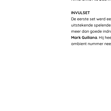
INVULSET
De eerste set werd e
uitstekende spelend
meer dan goede indr
Mark Guiliana
. Hij h
ambient nummer neer