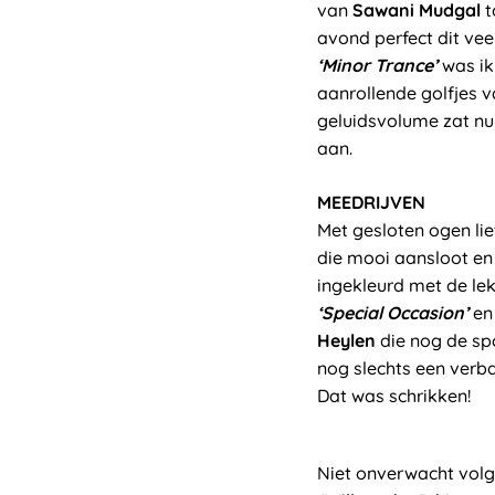
van
Sawani Mudgal
t
avond perfect dit ve
‘Minor Trance’
was ik
aanrollende golfjes v
geluidsvolume zat nu
aan.
MEEDRIJVEN
Met gesloten ogen li
die mooi aansloot en
ingekleurd met de le
‘Special Occasion’
e
Heylen
die nog de sp
nog slechts een verba
Dat was schrikken!
Niet onverwacht volg