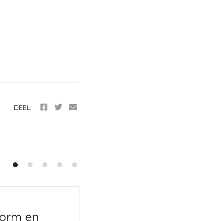
DEEL:
storm en
Kiezen tussen zeve