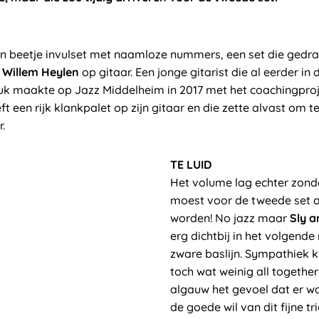
en beetje invulset met naamloze nummers, een set die gedr
e
Willem Heylen
op gitaar. Een jonge gitarist die al eerder in 
uk maakte op Jazz Middelheim in 2017 met het coachingpr
eeft een rijk klankpalet op zijn gitaar en die zette alvast om 
.
TE LUID
Het volume lag echter zond
moest voor de tweede set a
worden! No jazz maar
Sly 
erg dichtbij in het volgend
zware baslijn. Sympathiek 
toch wat weinig all together
algauw het gevoel dat er w
de goede wil van dit fijne tr