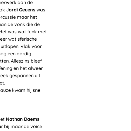
eerwerk aan de
ook J
ordi Geuens
was
rcussie maar het
an de vonk die de
 Het was wat funk met
eer wat sferische
 uitlopen. Vlak voor
 nog een aardig
en. Alleszins bleef
fening en het alweer
keek gespannen uit
et.
pauze kwam hij snel
et
Nathan Daems
ar bij maar de voice