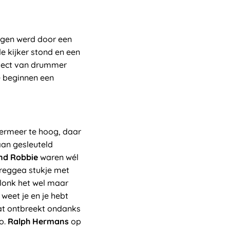
agen werd door een
de kijker stond en een
oject van drummer
te beginnen een
ermeer te hoog, daar
an gesleuteld
and Robbie
waren wél
e reggea stukje met
klonk het wel maar
 weet je en je hebt
at ontbreekt ondanks
io.
Ralph Hermans
op