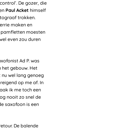
ontrol’. De gozer, die
een
Paul Acket
himself
otograaf trokken.
herrie maken en
e pamfletten moesten
 wel even zou duren
xofonist Ad P. was
n het gebouw. Het
t nu wel lang genoeg
reigend op me af. In
maak ik me toch een
nog nooit zo snel de
de saxofoon is een
retour. De balende