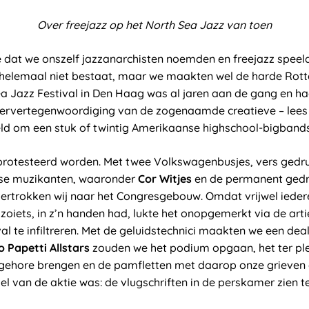
Over freejazz op het North Sea Jazz van toen
e dat we onszelf jazzanarchisten noemden en freejazz speel
z helemaal niet bestaat, maar we maakten wel de harde Rot
a Jazz Festival in Den Haag was al jaren aan de gang en ha
rvertegenwoordiging van de zogenaamde creatieve – lee
eld om een stuk of twintig Amerikaanse highschool-bigbands 
rotesteerd worden. Met twee Volkswagenbusjes, vers gedru
se muzikanten, waaronder
Cor Witjes
en de permanent gedro
ertrokken wij naar het Congresgebouw. Omdat vrijwel ieder
oiets, in z’n handen had, lukte het onopgemerkt via de art
al te infiltreren. Met de geluidstechnici maakten we een deal
 Papetti Allstars
zouden we het podium opgaan, het ter p
gehore brengen en de pamfletten met daarop onze grieven 
el van de aktie was: de vlugschriften in de perskamer zien te