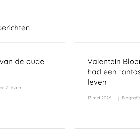
berichten
 van de oude
Valentein Blo
had een fantas
leven
ns Zirkzee
13 mei 2026
Biografi