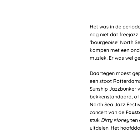
Het was in de period
nog niet dat freejaz
‘bourgeoise’ North Se
kampen met een onde
muziek. Er was wel g
Daartegen moest gep
een stoot Rotterdam
Sunship Jazzbunker v
bekkenstandaard, of z
North Sea Jazz Festiv
concert van de
Fausto
stuk
Dirty Money
ten 
uitdelen. Het hoofddo