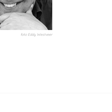
foto Eddy Westveer