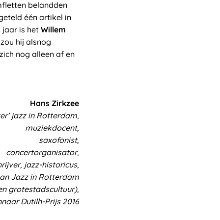
mfletten belandden
eteld één artikel in
 jaar is het
Willem
zou hij alsnog
zich nog alleen af en
Hans Zirkzee
er’ jazz in Rotterdam,
muziekdocent,
saxofonist,
concertorganisator,
rijver, jazz-historicus,
van Jazz in Rotterdam
en grotestadscultuur),
naar Dutilh-Prijs 2016