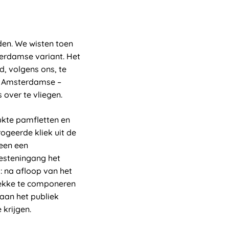
den. We wisten toen
terdamse variant. Het
d, volgens ons, te
s Amsterdamse –
over te vliegen.
kte pamfletten en
geerde kliek uit de
een een
iesteningang het
: na afloop van het
lekke te componeren
aan het publiek
 krijgen.