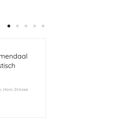
emendaal
De richtingenstrijd 
tisch
27 april 2026
Hans Zirkzee
,
e
,
Hans Zirkzee