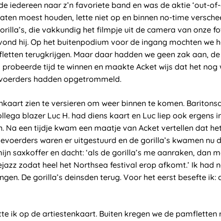
 iedereen naar z’n favoriete band en was de aktie ‘out-of-c
gaten moest houden, lette niet op en binnen no-time versch
gorilla’s, die vakkundig het filmpje uit de camera van onze f
vond hij. Op het buitenpodium voor de ingang mochten we 
letten terugkrijgen. Maar daar hadden we geen zak aan, d
 probeerde tijd te winnen en maakte Acket wijs dat het nog
ievoerders hadden opgetrommeld.
nkaart zien te versieren om weer binnen te komen. Baritonsa
lega blazer Luc H. had diens kaart en Luc liep ook ergens i
n. Na een tijdje kwam een maatje van Acket vertellen dat he
ievoerders waren er uitgestuurd en de gorilla’s kwamen nu d
jn saxkoffer en dacht: ‘als de gorilla’s me aanraken, dan 
eejazz zodat heel het Northsea festival erop afkomt.’ Ik had 
en. De gorilla’s deinsden terug. Voor het eerst besefte ik: 
e ik op de artiestenkaart. Buiten kregen we de pamfletten 