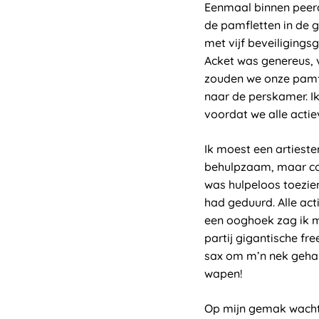
Eenmaal binnen peerde
de pamfletten in de 
met vijf beveiligings
Acket was genereus, 
zouden we onze pamf
naar de perskamer. Ik
voordat we alle act
Ik moest een artieste
behulpzaam, maar col
was hulpeloos toezie
had geduurd. Alle act
een ooghoek zag ik mi
partij gigantische fr
sax om m’n nek gehang
wapen!
Op mijn gemak wachtt