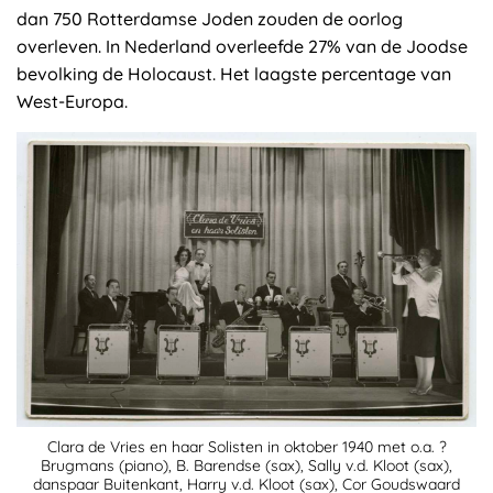
dan 750 Rotterdamse Joden zouden de oorlog
overleven. In Nederland overleefde 27% van de Joodse
bevolking de Holocaust. Het laagste percentage van
West-Europa.
Clara de Vries en haar Solisten in oktober 1940 met o.a. ?
Brugmans (piano), B. Barendse (sax), Sally v.d. Kloot (sax),
danspaar Buitenkant, Harry v.d. Kloot (sax), Cor Goudswaard