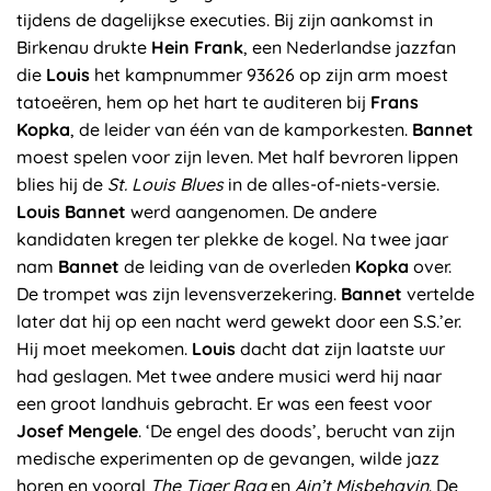
tijdens de dagelijkse executies. Bij zijn aankomst in
Birkenau drukte
Hein Frank
, een Nederlandse jazzfan
die
Louis
het kampnummer 93626 op zijn arm moest
tatoeëren, hem op het hart te auditeren bij
Frans
Kopka
, de leider van één van de kamporkesten.
Bannet
moest spelen voor zijn leven. Met half bevroren lippen
blies hij de
St. Louis Blues
in de alles-of-niets-versie.
Louis Bannet
werd aangenomen. De andere
kandidaten kregen ter plekke de kogel. Na twee jaar
nam
Bannet
de leiding van de overleden
Kopka
over.
De trompet was zijn levensverzekering.
Bannet
vertelde
later dat hij op een nacht werd gewekt door een S.S.’er.
Hij moet meekomen.
Louis
dacht dat zijn laatste uur
had geslagen. Met twee andere musici werd hij naar
een groot landhuis gebracht. Er was een feest voor
Josef Mengele
. ‘De engel des doods’, berucht van zijn
medische experimenten op de gevangen, wilde jazz
horen en vooral
The Tiger Rag
en
Ain’t Misbehavin
. De