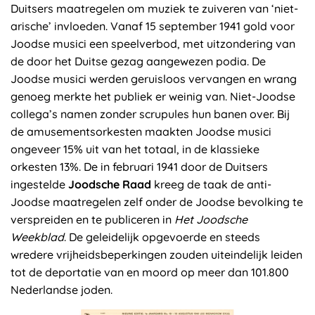
Duitsers maatregelen om muziek te zuiveren van ‘niet-
arische’ invloeden. Vanaf 15 september 1941 gold voor
Joodse musici een speelverbod, met uitzondering van
de door het Duitse gezag aangewezen podia. De
Joodse musici werden geruisloos vervangen en wrang
genoeg merkte het publiek er weinig van. Niet-Joodse
collega’s namen zonder scrupules hun banen over. Bij
de amusementsorkesten maakten Joodse musici
ongeveer 15% uit van het totaal, in de klassieke
orkesten 13%. De in februari 1941 door de Duitsers
ingestelde
Joodsche Raad
kreeg de taak de anti-
Joodse maatregelen zelf onder de Joodse bevolking te
verspreiden en te publiceren in
Het Joodsche
Weekblad
. De geleidelijk opgevoerde en steeds
wredere vrijheidsbeperkingen zouden uiteindelijk leiden
tot de deportatie van en moord op meer dan 101.800
Nederlandse joden.