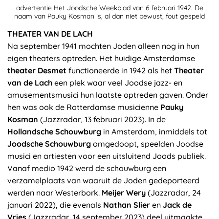
advertentie Het Joodsche Weekblad van 6 februari 1942. De
naam van Pauky Kosman is, al dan niet bewust, fout gespeld
THEATER VAN DE LACH
Na september 1941 mochten Joden alleen nog in hun
eigen theaters optreden. Het huidige Amsterdamse
theater Desmet
functioneerde in 1942 als het
Theater
van de Lach
een plek waar veel Joodse jazz- en
amusementsmusici hun laatste optreden gaven. Onder
hen was ook de Rotterdamse musicienne
Pauky
Kosman
(Jazzradar, 13 februari 2023). In de
Hollandsche Schouwburg
in Amsterdam, inmiddels tot
Joodsche Schouwburg
omgedoopt, speelden Joodse
musici en artiesten voor een uitsluitend Joods publiek.
Vanaf medio 1942 werd de schouwburg een
verzamelplaats van waaruit de Joden gedeporteerd
werden naar Westerbork.
Meijer Wery
(Jazzradar, 24
januari 2022), die evenals
Nathan Slier
en
Jack de
Vries
(Jazzradar, 14 september 2023) deel uitmaakte