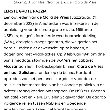
(drums), J. van Hest (trompet), x, x en Clara de Vries
EERSTE GROTE RAZZIA
Een optreden van de
Clara de Vries
(Jazzradar, 31
december 2022) in Amsterdam was in zekere zin de
aanleiding voor de eerste grote razzia. Militante
NSB’ers, de geüniformeerde weerbaarheidafdeling
(W.A.), dreigden kroegeigenaren, die weigerden het
bordje ‘Joden niet gewenscht’ op te hangen, al
dagenlang met wraakacties. Op 9 februari 1941 om drie
uur ‘s middags stormden de W.A.’ers het cabaret
Alcazar
aan het Thorbeckeplein binnen.
Clara de Vries
en haar
Solisten
stonden op de bühne. Kordaat
optreden van het personeel zorgde er voor dat de
musici en het merendeel van het Joodse publiek via de
achteruitgang konden ontsnappen. De NSB’ers sloegen
het café kort en klein. Er vielen 23 gewonden. De daarop
volgende rellen tussen NSB’ers en woedende
Amsterdammers kreeg het karakter van een