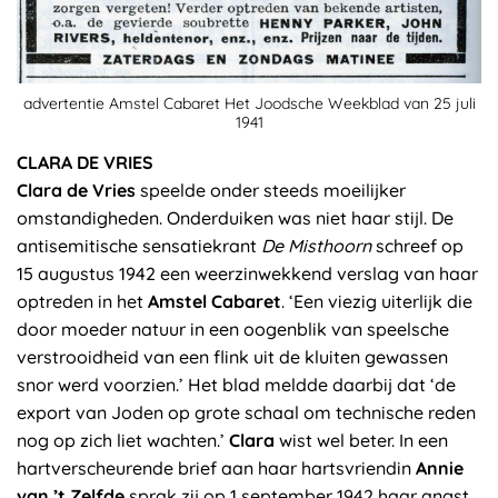
advertentie Amstel Cabaret Het Joodsche Weekblad van 25 juli
1941
CLARA DE VRIES
Clara de Vries
speelde onder steeds moeilijker
omstandigheden. Onderduiken was niet haar stijl. De
antisemitische sensatiekrant
De Misthoorn
schreef op
15 augustus 1942 een weerzinwekkend verslag van haar
optreden in het
Amstel Cabaret
. ‘Een viezig uiterlijk die
door moeder natuur in een oogenblik van speelsche
verstrooidheid van een flink uit de kluiten gewassen
snor werd voorzien.’ Het blad meldde daarbij dat ‘de
export van Joden op grote schaal om technische reden
nog op zich liet wachten.’
Clara
wist wel beter. In een
hartverscheurende brief aan haar hartsvriendin
Annie
van ’t Zelfde
sprak zij op 1 september 1942 haar angst