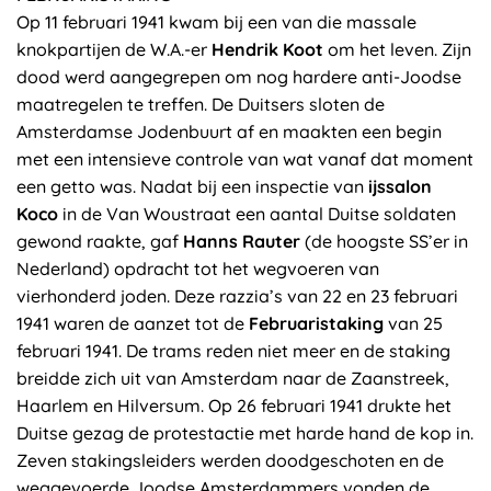
Op 11 februari 1941 kwam bij een van die massale
knokpartijen de W.A.-er
Hendrik Koot
om het leven. Zijn
dood werd aangegrepen om nog hardere anti-Joodse
maatregelen te treffen. De Duitsers sloten de
Amsterdamse Jodenbuurt af en maakten een begin
met een intensieve controle van wat vanaf dat moment
een getto was. Nadat bij een inspectie van
ijssalon
Koco
in de Van Woustraat een aantal Duitse soldaten
gewond raakte, gaf
Hanns Rauter
(de hoogste SS’er in
Nederland) opdracht tot het wegvoeren van
vierhonderd joden. Deze razzia’s van 22 en 23 februari
1941 waren de aanzet tot de
Februaristaking
van 25
februari 1941. De trams reden niet meer en de staking
breidde zich uit van Amsterdam naar de Zaanstreek,
Haarlem en Hilversum. Op 26 februari 1941 drukte het
Duitse gezag de protestactie met harde hand de kop in.
Zeven stakingsleiders werden doodgeschoten en de
weggevoerde Joodse Amsterdammers vonden de