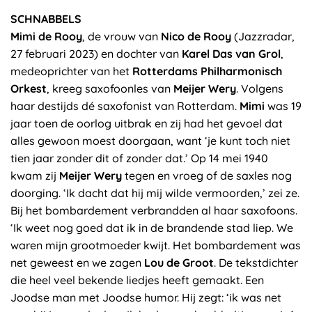
SCHNABBELS
Mimi de Rooy
, de vrouw van
Nico de Rooy
(Jazzradar,
27 februari 2023) en dochter van
Karel Das van Grol
,
medeoprichter van het
Rotterdams Philharmonisch
Orkest
, kreeg saxofoonles van
Meijer Wery
. Volgens
haar destijds dé saxofonist van Rotterdam.
Mimi
was 19
jaar toen de oorlog uitbrak en zij had het gevoel dat
alles gewoon moest doorgaan, want ‘je kunt toch niet
tien jaar zonder dit of zonder dat.’ Op 14 mei 1940
kwam zij
Meijer Wery
tegen en vroeg of de saxles nog
doorging. ‘Ik dacht dat hij mij wilde vermoorden,’ zei ze.
Bij het bombardement verbrandden al haar saxofoons.
‘Ik weet nog goed dat ik in de brandende stad liep. We
waren mijn grootmoeder kwijt. Het bombardement was
net geweest en we zagen
Lou de Groot
. De tekstdichter
die heel veel bekende liedjes heeft gemaakt. Een
Joodse man met Joodse humor. Hij zegt: ‘ik was net