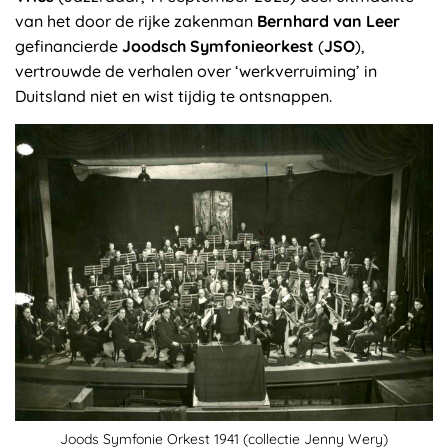
van het door de rijke zakenman
Bernhard van Leer
gefinancierde
Joodsch Symfonieorkest
(
JSO
),
vertrouwde de verhalen over ‘werkverruiming’ in
Duitsland niet en wist tijdig te ontsnappen.
Joods Symfonie Orkest 1941 (collectie Jenny Wery)