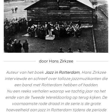
door Hans Zirkzee
Auteur van het boek
Jazz in Rotterdam
, Hans Zirkzee
interviewde en schreef over talloze jazzmuzikanten die
een band met Rotterdam hebben of hadden.
Nu een reeks verhalen waarop we tachtig jaar na het
einde van de Tweede Wereldoorlog op terug kijken. De
voornaamste rode draad in de serie is de grote
hoeveelheid aan jazz in Rotterdam tijdens de periode