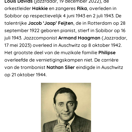
Louis Davids
(jazzradar, 19 december 2022), de
orkestleider
Hakkie
en zangeres
Rika
, overleden in
Sobibor op respectievelijk 4 juni 1943 en 2 juli 1943. De
talentrijke
Jacob ‘Jaap’ Feijten
, de in Rotterdam op 28
september 1922 geboren pianist, stierf in Sobibor op 16
juli 1943. Jazzcomponist
Armand Haagman
(Jazzradar,
17 mei 2023) overleed in Auschwitz op 8 oktober 1942.
Het grootste deel van de muzikale familie
Philipse
overleefde de vernietigingskampen niet. De carrière
van de trombonist
Nathan Slier
eindigde in Auschwitz
op 21 oktober 1944.