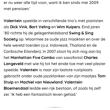
er nu weer alle tijd voor, want ik ben sinds mei 2009
met pensioen.’
Valentein
speelde in verschillende trio’s met pianisten
als
Dick Vink
,
Bart Veling
en
Wim Kuipers
. Eind jaren
‘80 richtte hij de gelegenheidsband
Swing & Sing
Society
op. Waarmee ze oude jazz maakten en over de
hele wereld toerden (o.a. Indonesië, Thailand en de
Caribische Eilanden). In 2007 sloot hij zich nog aan bij
het
Manhattan Five Combo
van saxofonist
Charles
Langeveld
met wie hij tot het einde toe met veel plezier
speelde.
Valentein
is naar zijn laatste rustplaats
gebracht onder oude jazzklanken van zijn maatjes
Tom
Stuip
en
Machiel van Nieuwland
.
Valentein
Bloemendaal
leidde een rijk bestaan, of zoals hij zelf
zei: ‘Ik heb een fantastisch leven gehad.’