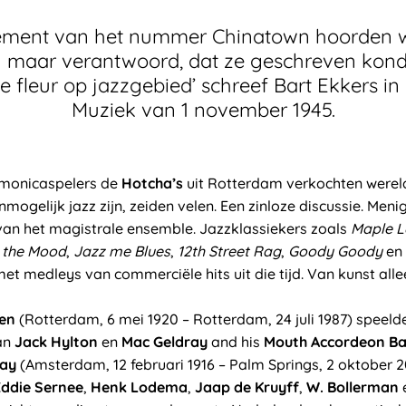
gement van het nummer Chinatown hoorden 
maar verantwoord, dat ze geschreven kond
e fleur op jazzgebied’ schreef Bart Ekkers in h
Muziek van 1 november 1945.
monicaspelers de
Hotcha’s
uit Rotterdam verkochten werel
nmogelijk jazz zijn, zeiden velen. Een zinloze discussie. Men
 van het magistrale ensemble. Jazzklassiekers zoals
Maple L
n the Mood
,
Jazz me Blues
,
12th Street Rag
,
Goody Goody
en
t medleys van commerciële hits uit die tijd. Van kunst allee
ten
(Rotterdam, 6 mei 1920 – Rotterdam, 24 juli 1987) speelde
an
Jack Hylton
en
Mac Geldray
and his
Mouth Accordeon B
ray
(Amsterdam, 12 februari 1916 – Palm Springs, 2 oktober 2
Eddie Sernee
,
Henk Lodema
,
Jaap de Kruyff
,
W. Bollerman