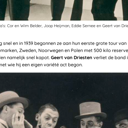
a’s: Cor en Wim Belder, Joop Heijman, Eddie Sernee en Geert van Drie
eg snel en in 1939 begonnen ze aan hun eerste grote tour v
enemarken, Zweden, Noorwegen en Polen met 500 kilo reserve 
len namelijk snel kapot.
Geert van Driesten
verliet de band i
t wie hij een eigen variété act begon.