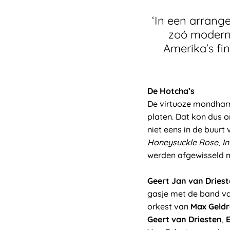
‘In een arran
zoó modern 
Amerika’s fin
De Hotcha’s
De virtuoze mondhar
platen. Dat kon dus o
niet eens in de buurt
Honeysuckle Rose
,
I
werden afgewisseld me
Geert Jan van Dries
gasje met de band v
orkest van
Max Geld
Geert van Driesten
,