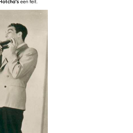
Hotcha’s
een feit.