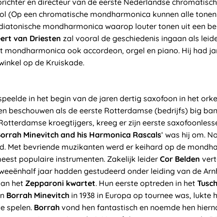
richter en directeur van de eerste Nederlandse chromatisc
 (Op een chromatische mondharmonica kunnen alle tonen 
n diatonische mondharmonica waarop louter tonen uit een b
ert van Driesten
zal vooral de geschiedenis ingaan als leid
ast mondharmonica ook accordeon, orgel en piano. Hij had j
inkel op de Kruiskade.
speelde in het begin van de jaren dertig saxofoon in het ork
len beschouwen als de eerste Rotterdamse (bedrijfs) big ba
Rotterdamse kroegtijgers, kreeg er zijn eerste saxofoonless
Borrah Minevitch and his Harmonica Rascals
‘ was hij om. No
rd. Met bevriende muzikanten werd er keihard op de mondh
eest populaire instrumenten. Zakelijk leider
Cor Belden
vert
weeënhalf jaar hadden gestudeerd onder leiding van de Ar
van het
Zepparoni kwartet
. Hun eerste optreden in het
Tusch
en
Borrah Minevitch
in 1938 in Europa op tournee was, lukte
te spelen.
Borrah
vond hen fantastisch en noemde hen hierna