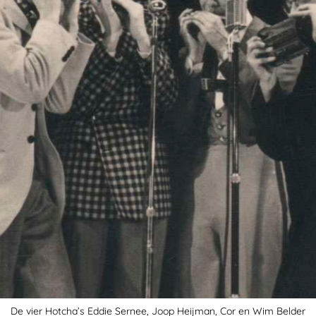
De vier Hotcha’s Eddie Sernee, Joop Heijman, Cor en Wim Belder