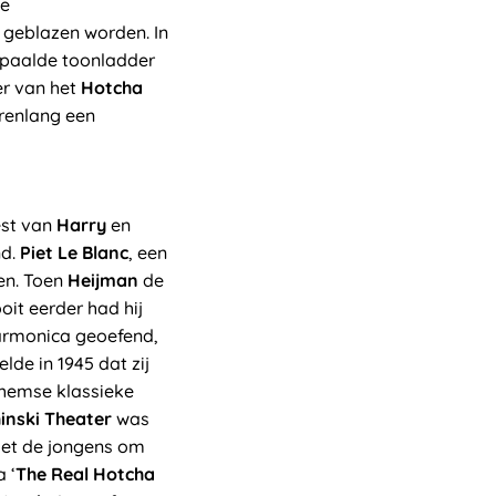
he
geblazen worden. In
epaalde toonladder
er van het
Hotcha
arenlang een
est van
Harry
en
nd.
Piet Le Blanc
, een
en. Toen
Heijman
de
oit eerder had hij
armonica geoefend,
elde in 1945 dat zij
nhemse klassieke
inski Theater
was
 het de jongens om
 ‘
The Real Hotcha