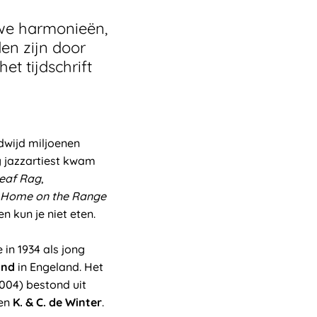
we harmonieën,
en zijn door
et tijdschrift
dwijd miljoenen
ig jazzartiest kwam
eaf Rag
,
Home on the Range
n kun je niet eten.
 in 1934 als jong
and
in Engeland. Het
004) bestond uit
en
K. & C. de Winter
.