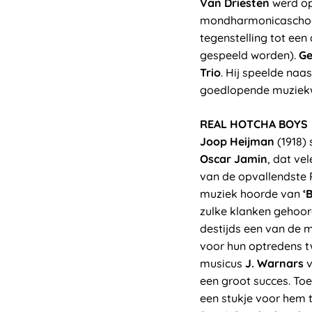
Van Driesten
werd op
mondharmonicaschool
tegenstelling tot ee
gespeeld worden).
Ge
Trio
. Hij speelde na
goedlopende muziekw
REAL HOTCHA BOYS
Joop Heijman
(1918) 
Oscar Jamin
, dat ve
van de opvallendste 
muziek hoorde van
‘
zulke klanken gehoo
destijds een van de m
voor hun optredens t
musicus
J. Warnars
een groot succes. To
een stukje voor hem 