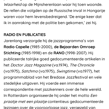
Waarheid
op de Mijnsherenlaan waar hij toen woonde.
De rellen die volgden op de Russische inval in Hongarije
waren voor hem levensbedreigend. ‘De enige keer dat
ik in aanraking met de politie ben gekomen,’ zei hij.
RADIO EN PUBLICATIES
Jarenlang verzorgde hij de jazzprogramma’s van
Radio Capelle
(1985-2000),
de Bejaarden Omroep
Stichting
(1985-1998) en de
RANO
(1998-2007). Hij
publiceerde talrijke goed gedocumenteerde artikelen in
het
Doctor Jazz Magazine
(va.1974),
The Chronicle
(va.1975),
Satchmo
(va.1975),
Swingtime
(va.1977), het
programmablad van het Bredase Jazzfestival en vele
stedelijke uitgaven. Hij voerde een immense
correspondentie met jazzkenners over de hele wereld.
In Rotterdam organiseerde hij onder het motto
Een
praatje met een plaatje
contentieus gedocumenteerde
lezingen over de vooroorlogse jazz, vergezeld van