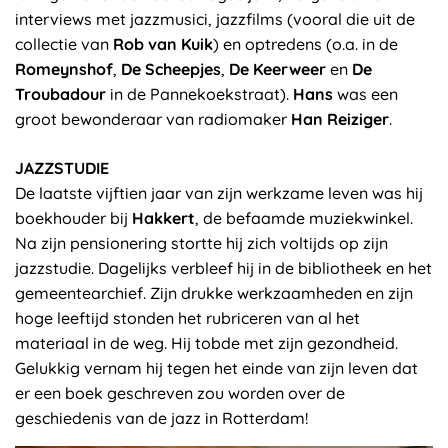
interviews met jazzmusici, jazzfilms (vooral die uit de
collectie van
Rob van Kuik
) en optredens (o.a. in de
Romeynshof
,
De Scheepjes
,
De Keerweer
en
De
Troubadour
in de Pannekoekstraat).
Hans
was een
groot bewonderaar van radiomaker
Han Reiziger
.
JAZZSTUDIE
De laatste vijftien jaar van zijn werkzame leven was hij
boekhouder bij
Hakkert
, de befaamde muziekwinkel.
Na zijn pensionering stortte hij zich voltijds op zijn
jazzstudie. Dagelijks verbleef hij in de bibliotheek en het
gemeentearchief. Zijn drukke werkzaamheden en zijn
hoge leeftijd stonden het rubriceren van al het
materiaal in de weg. Hij tobde met zijn gezondheid.
Gelukkig vernam hij tegen het einde van zijn leven dat
er een boek geschreven zou worden over de
geschiedenis van de jazz in Rotterdam!