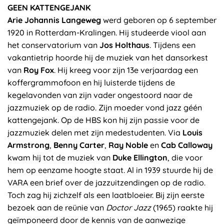
GEEN KATTENGEJANK
Arie Johannis Langeweg
werd geboren op 6 september
1920 in Rotterdam-Kralingen. Hij studeerde viool aan
het conservatorium van
Jos Holthaus
. Tijdens een
vakantietrip hoorde hij de muziek van het dansorkest
van
Roy Fox
. Hij kreeg voor zijn 13e verjaardag een
koffergrammofoon en hij luisterde tijdens de
kegelavonden van zijn vader ongestoord naar de
jazzmuziek op de radio. Zijn moeder vond jazz géén
kattengejank. Op de HBS kon hij zijn passie voor de
jazzmuziek delen met zijn medestudenten. Via
Louis
Armstrong
,
Benny Carter
,
Ray Noble
en
Cab Calloway
kwam hij tot de muziek van
Duke Ellington
, die voor
hem op eenzame hoogte staat. Al in 1939 stuurde hij de
VARA een brief over de jazzuitzendingen op de radio.
Toch zag hij zichzelf als een laatbloeier. Bij zijn eerste
bezoek aan de reünie van
Doctor Jazz
(1965) raakte hij
geïmponeerd door de kennis van de aanwezige