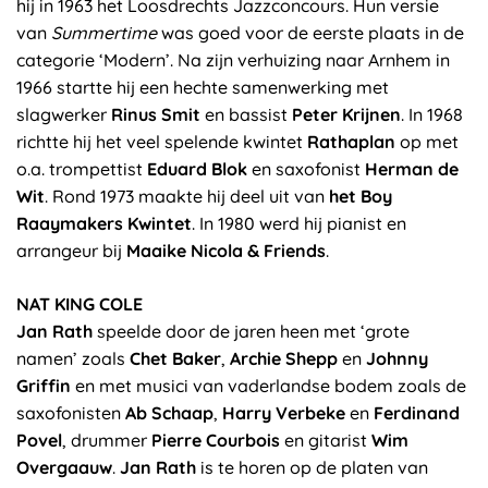
hij in 1963 het Loosdrechts Jazzconcours. Hun versie
van
Summertime
was goed voor de eerste plaats in de
categorie ‘Modern’. Na zijn verhuizing naar Arnhem in
1966 startte hij een hechte samenwerking met
slagwerker
Rinus Smit
en bassist
Peter Krijnen
. In 1968
richtte hij het veel spelende kwintet
Rathaplan
op met
o.a. trompettist
Eduard Blok
en saxofonist
Herman de
Wit
. Rond 1973 maakte hij deel uit van
het Boy
Raaymakers Kwintet
. In 1980 werd hij pianist en
arrangeur bij
Maaike Nicola & Friends
.
NAT KING COLE
Jan Rath
speelde door de jaren heen met ‘grote
namen’ zoals
Chet Baker
,
Archie Shepp
en
Johnny
Griffin
en met musici van vaderlandse bodem zoals de
saxofonisten
Ab Schaap
,
Harry Verbeke
en
Ferdinand
Povel
, drummer
Pierre Courbois
en gitarist
Wim
Overgaauw
.
Jan Rath
is te horen op de platen van