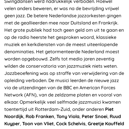
Swingdansen werd nadrukkelijk verboden. Hoewel
velen anders beweren, er was na de bevrijding vrijwel
geen jazz. De betere Nederlandse jazzorkesten gingen
met de geallieerden mee naar Duitsland en Frankrijk.
Het grote publiek had toch geen geld om uit te gaan en
op de radio heerste het gesproken woord, klassieke
muziek en kerkdiensten van de meest uiteenlopende
denominaties. Het getormenteerde Nederland moest
worden opgebouwd. Zelfs tot medio jaren zeventig
wilden de conservatoria van jazzmuziek niets weten.
Jazzbeoefening was op straffe van verwijdering van de
opleiding verboden. De musici leerden de nieuwe jazz
via de uitzendingen van de BBC en American Forces
Network (AFN), van de zeldzame platen en vooral van
elkaar. Opmerkelijk veel selfmade jazzmusici kwamen
toentertijd uit Rotterdam-Zuid, onder anderen
Piet
Noordijk
,
Rob Franken
,
Tony Viola
,
Peter Snoei
,
Ruud
Kuyper
,
Toon van Vliet
,
Cock Schelvis
,
Greetje Kauffeld