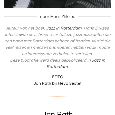
door Hans Zirkzee
Auteur van het boek
Jazz in Rotterdam
, Hans Zirkzee
interviewde en schreef over talloze jazzmuzikanten die
een band met Rotterdam hebben of hadden.
Musici die
veel reizen en mensen ontmoeten hebben vaak mooie
en interessante verhalen te vertellen.
Deze biografie werd deels
gepubliceerd in
Jazz in
Rotterdam
.
FOTO
Jan Rath bij Flevo Sextet
Jan Rath