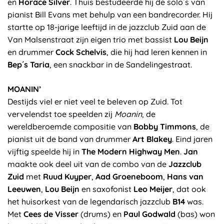
en
Horace Silver
. Thuis bestudeerde hij de solo´s van
pianist Bill Evans met behulp van een bandrecorder. Hij
startte op 18-jarige leeftijd in de jazzclub Zuid aan de
Van Malsenstraat zijn eigen trio met bassist
Lou Beijn
en drummer
Cock Schelvis
, die hij had leren kennen in
Bep´s Taria
, een snackbar in de Sandelingestraat.
MOANIN’
Destijds viel er niet veel te beleven op Zuid. Tot
vervelendst toe speelden zij
Moanin
, de
wereldberoemde compositie van
Bobby Timmons
, de
pianist uit de band van drummer
Art Blakey
. Eind jaren
vijftig speelde hij in
The Modern Highway Men
.
Jan
maakte ook deel uit van de combo van de
Jazzclub
Zuid
met
Ruud Kuyper
,
Aad Groeneboom
,
Hans van
Leeuwen
,
Lou Beijn
en saxofonist
Leo Meijer
, dat ook
het huisorkest van de legendarisch jazzclub
B14
was.
Met
Cees de Visser
(drums) en
Paul Godwald
(bas) won