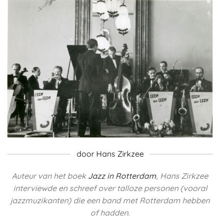
door Hans Zirkzee
Auteur van het boek
Jazz in Rotterdam
, Hans Zirkzee
interviewde en schreef over talloze personen (vooral
jazzmuzikanten) die een band met Rotterdam hebben
of hadden.