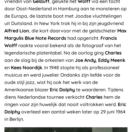
vriendin van
Gelauff
, gelukte het
Wolff
via een tocht
door Oost-Nederland in Hamburg aan te monsteren op
de Europa, de laatste boot met Joodse vluchtelingen
uit Duitsland. In New York trok hij in bij zijn jeugdvriend
Alfred Lion
, die kort daarvoor met de geldschieter
Max
Margulis Blue Note Records
had opgericht.
Francis
Wolff
raakte vooral bekend als de fotograaf van het
legendarische platenlabel. Na de oorlog ging
Charles
aan de slag bij de orkesten van
Joe Andy
,
Eddy Meenk
en
Kees Noordijk
. In 1948 stopte hij als professioneel
musicus en werd juwelier. Ondanks zijn liefde voor de
oude stijl jazz, wist hij ook het werk van de
Amerikaanse blazer
Eric Dolphy
te waarderen. Tijdens
diens Nederlandse tournee verkocht
Charles
hem de
ringen voor zijn huwelijk dat nooit voltrokken werd.
Eric
Dolphy
overleed een aantal weken later op 29 juni 1964
in Berlijn.