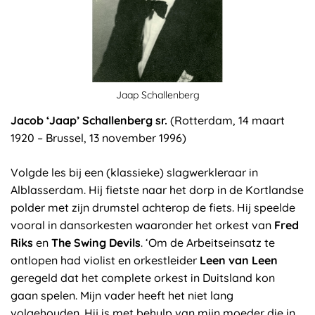
Jaap Schallenberg
Jacob ‘Jaap’ Schallenberg sr.
(Rotterdam, 14 maart
1920 – Brussel, 13 november 1996)
Volgde les bij een (klassieke) slagwerkleraar in
Alblasserdam. Hij fietste naar het dorp in de Kortlandse
polder met zijn drumstel achterop de fiets. Hij speelde
vooral in dansorkesten waaronder het orkest van
Fred
Riks
en
The Swing Devils
. ‘Om de Arbeitseinsatz te
ontlopen had violist en orkestleider
Leen van Leen
geregeld dat het complete orkest in Duitsland kon
gaan spelen. Mijn vader heeft het niet lang
volgehouden. Hij is met behulp van mijn moeder die in