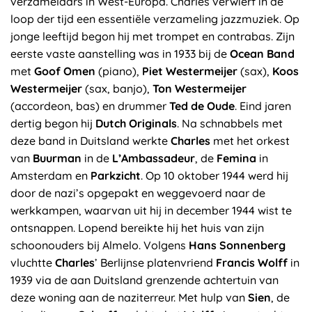
verzamelaars in West-Europa. Charles verwierf in de
loop der tijd een essentiële verzameling jazzmuziek. Op
jonge leeftijd begon hij met trompet en contrabas. Zijn
eerste vaste aanstelling was in 1933 bij de
Ocean Band
met
Goof Omen
(piano),
Piet Westermeijer
(sax),
Koos
Westermeijer
(sax, banjo),
Ton Westermeijer
(accordeon, bas) en drummer
Ted de Oude
. Eind jaren
dertig begon hij
Dutch Originals
. Na schnabbels met
deze band in Duitsland werkte
Charles
met het orkest
van
Buurman
in de
L’Ambassadeur
, de
Femina
in
Amsterdam en
Parkzicht
. Op 10 oktober 1944 werd hij
door de nazi’s opgepakt en weggevoerd naar de
werkkampen, waarvan uit hij in december 1944 wist te
ontsnappen. Lopend bereikte hij het huis van zijn
schoonouders bij Almelo. Volgens
Hans Sonnenberg
vluchtte
Charles
’ Berlijnse platenvriend
Francis Wolff
in
1939 via de aan Duitsland grenzende achtertuin van
deze woning aan de naziterreur. Met hulp van
Sien
, de