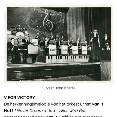
Orkest John Kristel
V FOR VICTORY
De herkenningsmelodie van het orkest
Ernst van ’t
Hoff
I Never Dream
of later
Alles wird Gut
,
gecomponeerd door
Van ’t Hoff
en zijn arrangeur