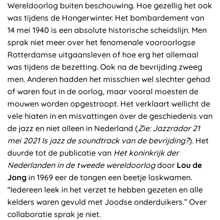
Wereldoorlog buiten beschouwing. Hoe gezellig het ook
was tijdens de Hongerwinter. Het bombardement van
14 mei 1940 is een absolute historische scheidslijn. Men
sprak niet meer over het fenomenale vooroorlogse
Rotterdamse uitgaansleven of hoe erg het allemaal
was tijdens de bezetting. Ook na de bevrijding zweeg
men. Anderen hadden het misschien wel slechter gehad
of waren fout in de oorlog, maar vooral moesten de
mouwen worden opgestroopt. Het verklaart wellicht de
vele hiaten in en misvattingen over de geschiedenis van
de jazz en niet alleen in Nederland (
Zie: Jazzradar 21
mei 2021 Is jazz de soundtrack van de bevrijding?
). Het
duurde tot de publicatie van
Het koninkrijk der
Nederlanden in de tweede wereldoorlog
door
Lou de
Jong
in 1969 eer de tongen een beetje loskwamen.
“Iedereen leek in het verzet te hebben gezeten en alle
kelders waren gevuld met Joodse onderduikers.” Over
collaboratie sprak je niet.