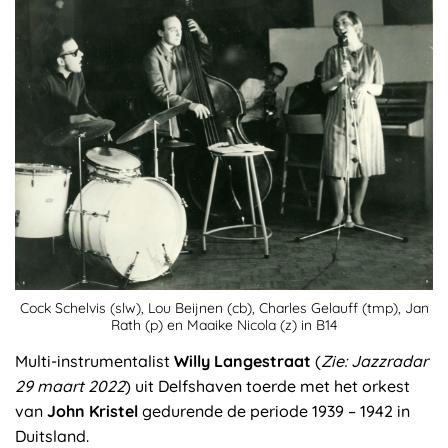
Cock Schelvis (slw), Lou Beijnen (cb), Charles Gelauff (tmp), Jan
Rath (p) en Maaike Nicola (z) in B14
Multi-instrumentalist
Willy Langestraat
(
Zie: Jazzradar
29 maart 2022
) uit Delfshaven toerde met het orkest
van
John Kristel
gedurende de periode 1939 – 1942 in
Duitsland.