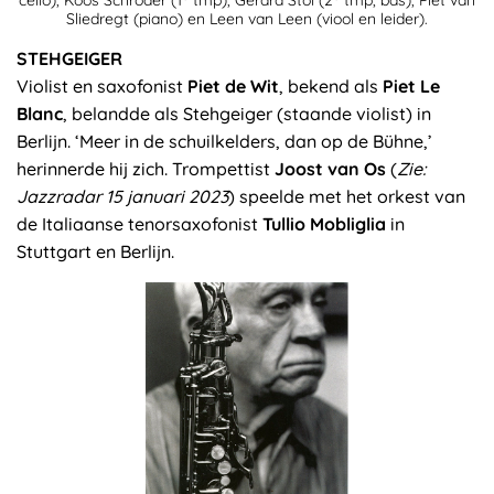
cello), Koos Schröder (1
tmp), Gerard Stol (2
tmp, bas), Piet van
Sliedregt (piano) en Leen van Leen (viool en leider).
STEHGEIGER
Violist en saxofonist
Piet de Wit
, bekend als
Piet Le
Blanc
, belandde als Stehgeiger (staande violist) in
Berlijn. ‘Meer in de schuilkelders, dan op de Bühne,’
herinnerde hij zich. Trompettist
Joost van Os
(
Zie:
Jazzradar 15 januari 2023
) speelde met het orkest van
de Italiaanse tenorsaxofonist
Tullio Mobliglia
in
Stuttgart en Berlijn.