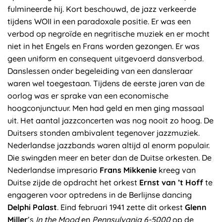
fulmineerde hij. Kort beschouwd, de jazz verkeerde
tijdens WOII in een paradoxale positie. Er was een
verbod op negroïde en negritische muziek en er mocht
niet in het Engels en Frans worden gezongen. Er was
geen uniform en consequent uitgevoerd dansverbod.
Danslessen onder begeleiding van een dansleraar
waren wel toegestaan. Tijdens de eerste jaren van de
oorlog was er sprake van een economische
hoogconjunctuur. Men had geld en men ging massaal
uit. Het aantal jazzconcerten was nog nooit zo hoog. De
Duitsers stonden ambivalent tegenover jazzmuziek.
Nederlandse jazzbands waren altijd al enorm populair.
Die swingden meer en beter dan de Duitse orkesten. De
Nederlandse impresario
Frans Mikkenie
kreeg van
Duitse zijde de opdracht het orkest
Ernst van ’t Hoff
te
engageren voor optredens in de Berlijnse dancing
Delphi Palast
. Eind februari 1941 zette dit orkest
Glenn
Miller
’s
In the Mood
en
Pennsylvania 6-5000
op de