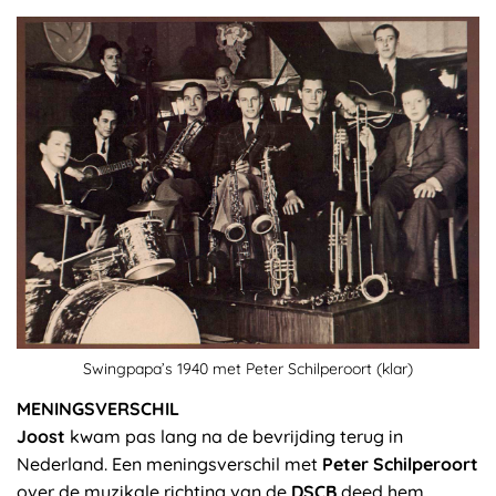
Swingpapa’s 1940 met Peter Schilperoort (klar)
MENINGSVERSCHIL
Joost
kwam pas lang na de bevrijding terug in
Nederland. Een meningsverschil met
Peter Schilperoort
over de muzikale richting van de
DSCB
deed hem