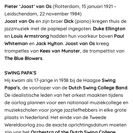
Pieter ‘Joost’ van Os
(Rotterdam, 15 januari 1921 –
Leidschendam, 22 november 1984)
Joost van Os
en zijn broer
Dick
(piano) kregen thuis de
jazzmuziek met de paplepel ingegoten.
Duke Ellington
en
Louis Armstrong
hadden hun voorkeur boven
Paul
Whiteman
en
Jack Hylton
.
Joost van Os
kreeg
trompetles van
Kees van Munster
, de trompettist van
The Blue Blowers
.
SWING PAPA’S
Hij kwam als 17-jarige in 1938 bij de Haagse
Swing
Papa’s
, de voorloper van de
Dutch Swing College Band
.
De idealistische leden van het orkest maakten tijdens
de oorlog plannen voor een nationaal muziekcollege en
muziekscholen voor jonge jazzliefhebbers in elke grote
plaats in Nederland. Het einde van de Tweede
Wereldoorlog zou de exacte oprichtingsdatum moeten
zijn van het
Orchestra of the Dutch Swing College
,