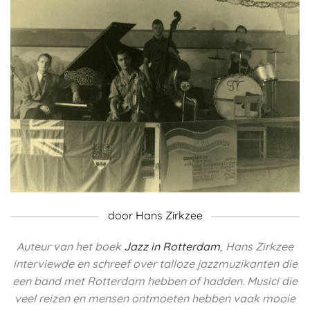
door Hans Zirkzee
Auteur van het boek
Jazz in Rotterdam
, Hans Zirkzee
interviewde en schreef over talloze jazzmuzikanten die
een band met Rotterdam hebben of hadden.
Musici die
veel reizen en mensen ontmoeten hebben vaak mooie