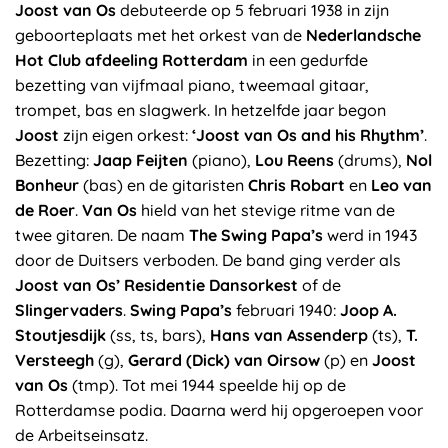
Joost van Os
debuteerde op 5 februari 1938 in zijn
geboorteplaats met het orkest van de
Nederlandsche
Hot Club afdeeling Rotterdam
in een gedurfde
bezetting van vijfmaal piano, tweemaal gitaar,
trompet, bas en slagwerk. In hetzelfde jaar begon
Joost
zijn eigen orkest:
‘Joost van Os and his Rhythm’
.
Bezetting:
Jaap Feijten
(piano),
Lou Reens
(drums),
Nol
Bonheur
(bas) en de gitaristen
Chris Robart
en
Leo van
de Roer
.
Van Os
hield van het stevige ritme van de
twee gitaren. De naam
The Swing Papa’s
werd in 1943
door de Duitsers verboden. De band ging verder als
Joost van Os’ Residentie Dansorkest
of de
Slingervaders
.
Swing Papa’s
februari 1940:
Joop A.
Stoutjesdijk
(ss, ts, bars),
Hans van Assenderp
(ts),
T.
Versteegh
(g),
Gerard (Dick) van Oirsow
(p) en
Joost
van Os
(tmp). Tot mei 1944 speelde hij op de
Rotterdamse podia. Daarna werd hij opgeroepen voor
de Arbeitseinsatz.