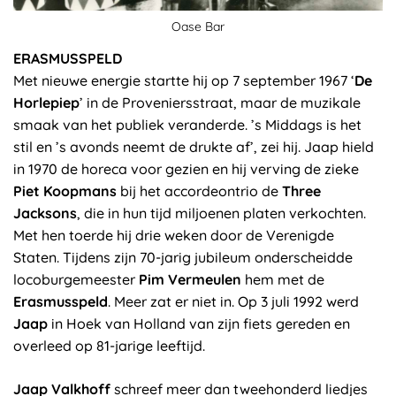
Oase Bar
ERASMUSSPELD
Met nieuwe energie startte hij op 7 september 1967 ‘
De
Horlepiep
’ in de Proveniersstraat, maar de muzikale
smaak van het publiek veranderde. ’s Middags is het
stil en ’s avonds neemt de drukte af’, zei hij. Jaap hield
in 1970 de horeca voor gezien en hij verving de zieke
Piet Koopmans
bij het accordeontrio de
Three
Jacksons
, die in hun tijd miljoenen platen verkochten.
Met hen toerde hij drie weken door de Verenigde
Staten. Tijdens zijn 70-jarig jubileum onderscheidde
locoburgemeester
Pim Vermeulen
hem met de
Erasmusspeld
. Meer zat er niet in. Op 3 juli 1992 werd
Jaap
in Hoek van Holland van zijn fiets gereden en
overleed op 81-jarige leeftijd.
Jaap Valkhoff
schreef meer dan tweehonderd liedjes