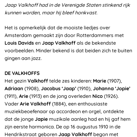
Jaap Valkhoff had in de Verenigde Staten stinkend rijk
kunnen worden, maar hij bleef honkvast.
Het is opmerkelijk dat de mooiste liedjes over
Amsterdam gemaakt zijn door Rotterdammers met
Louis Davids
en
Jaap Valkhoff
als de bekendste
voorbeelden. Minder bekend is dat beiden zich te buiten
gingen aan jazz.
DE VALKHOFFS
Het gezin
Valkhoff
telde zes kinderen:
Marie
(1907),
Adriaan
(1908),
Jacobus ‘Jaap’
(1910),
Johanna ‘Jopie’
(1911),
Arie
(1913) en de jong overleden
Nico
(1926).
Vader
Arie Valkhoff
(1884), een enthousiaste
muziekbeoefenaar op accordeon en orgel, ontdekte
dat de jonge
Japie
muzikale aanleg had en hij gaf hem
zijn eerste harmonica. De op 16 augustus 1910 in de
Hendrikstraat geboren
Jaap Valkhoff
begon met