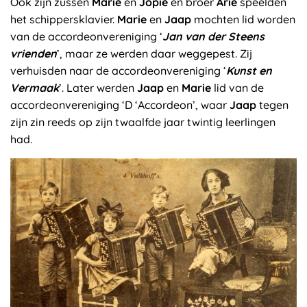
Ook zijn zussen
Marie
en
Jopie
en broer
Arie
speelden
het schippersklavier.
Marie
en
Jaap
mochten lid worden
van de accordeonvereniging ‘
Jan van der Steens
vrienden
’, maar ze werden daar weggepest. Zij
verhuisden naar de accordeonvereniging ‘
Kunst en
Vermaak
’. Later werden
Jaap
en
Marie
lid van de
accordeonvereniging ‘D ‘Accordeon’, waar
Jaap
tegen
zijn zin reeds op zijn twaalfde jaar twintig leerlingen
had.