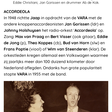
Eddie Christiani, Jan Gorissen en drummer Ab de Kok.
ACCORDEOLA
In 1948 richtte
Jaap
in opdracht van de
VARA
met de
andere knoppenaccordeonisten
Jan Gorissen
(ldr) en
Johnny Holshuysen
het radio-orkest ‘
Accordeola
’ op.
Zang:
Max van Praag
en
Bert Visser
(ook gitaar),
Eddie
de Jong
(p),
Theo Koppes
(cb),
Bud van Horn
(slw) en
Frans Poptie
(viool) of
Wim van Steenderen
(klar). De
orkestleden kregen allemaal een Volkswagen waarmee
zij jaarlijks meer dan 100 duizend kilometer door
Nederland aflegden. Ondanks hun grote populariteit
stopte
VARA
in 1955 met de band.