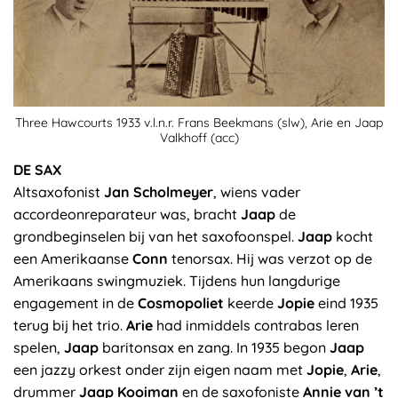
Three Hawcourts 1933 v.l.n.r. Frans Beekmans (slw), Arie en Jaap
Valkhoff (acc)
DE SAX
Altsaxofonist
Jan Scholmeyer
, wiens vader
accordeonreparateur was, bracht
Jaap
de
grondbeginselen bij van het saxofoonspel.
Jaap
kocht
een Amerikaanse
Conn
tenorsax. Hij was verzot op de
Amerikaans swingmuziek. Tijdens hun langdurige
engagement in de
Cosmopoliet
keerde
Jopie
eind 1935
terug bij het trio.
Arie
had inmiddels contrabas leren
spelen,
Jaap
baritonsax en zang. In 1935 begon
Jaap
een jazzy orkest onder zijn eigen naam met
Jopie
,
Arie
,
drummer
Jaap Kooiman
en de saxofoniste
Annie van ’t