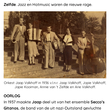
Zelfde
. Jazz en Hotmusic waren de nieuwe rage.
Orkest Jaap Valkhoff in 1936 v.l.n.r. Jaap Valkhoff, Jopie Valkhoff,
Japie Kooiman, Annie van ’t Zelfde en Arie Valkhoff.
OORLOG
In 1937 maakte
Jaap
deel uit van het ensemble
Secco’s
Gitanos
, de band van de uit nazi-Duitsland gevluchte