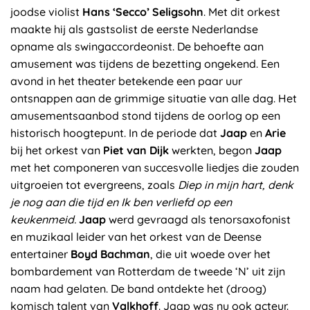
joodse violist
Hans ‘Secco’ Seligsohn
. Met dit orkest
maakte hij als gastsolist de eerste Nederlandse
opname als swingaccordeonist. De behoefte aan
amusement was tijdens de bezetting ongekend. Een
avond in het theater betekende een paar uur
ontsnappen aan de grimmige situatie van alle dag. Het
amusementsaanbod stond tijdens de oorlog op een
historisch hoogtepunt. In de periode dat
Jaap
en
Arie
bij het orkest van
Piet van Dijk
werkten, begon
Jaap
met het componeren van succesvolle liedjes die zouden
uitgroeien tot evergreens, zoals
Diep in mijn hart, denk
je nog aan die tijd en Ik ben verliefd op een
keukenmeid.
Jaap
werd gevraagd als tenorsaxofonist
en muzikaal leider van het orkest van de Deense
entertainer
Boyd Bachman
, die uit woede over het
bombardement van Rotterdam de tweede ‘N’ uit zijn
naam had gelaten. De band ontdekte het (droog)
komisch talent van
Valkhoff
. Jaap was nu ook acteur.