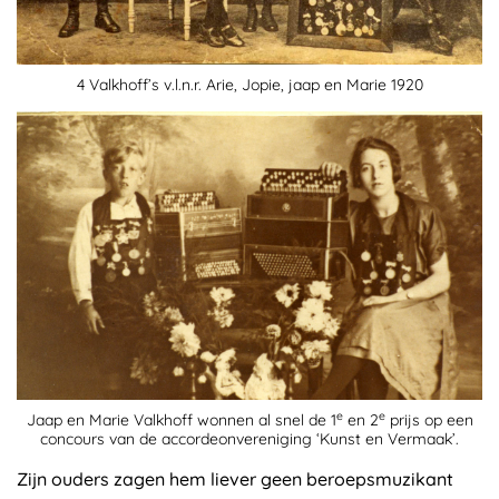
4 Valkhoff’s v.l.n.r. Arie, Jopie, jaap en Marie 1920
e
e
Jaap en Marie Valkhoff wonnen al snel de 1
en 2
prijs op een
concours van de accordeonvereniging ‘Kunst en Vermaak’.
Zijn ouders zagen hem liever geen beroepsmuzikant