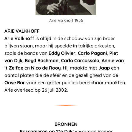
Arie Valkhoff 1956
ARIE VALKHOFF
Arie Valkhoff
is altijd in de schaduw van zijn broer
blijven staan, maar hij speelde in talrijke orkesten,
zoals de bands van
Eddy Olivier
,
Carlo Pagani
,
Piet
van Dijk
,
Boyd Bachman
,
Carlo Carcassola
,
Annie van
‘t Zelfde
en
Nico de Rooy
. Hij maakte met
Jaap
een
aantal platen die de sfeer en de gezelligheid van de
Oase Bar
voor een groter publiek bereikbaar maakten.
Arie overleed op 26 juli 2002.
BRONNEN
Passagieren op ‘De Dijk’ –
Herman Romer