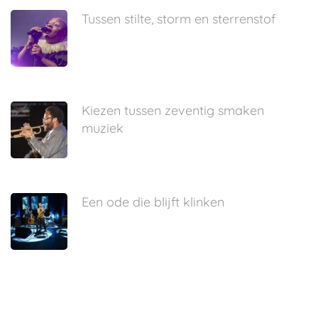
Tussen stilte, storm en sterrenstof
Kiezen tussen zeventig smaken
muziek
Een ode die blijft klinken