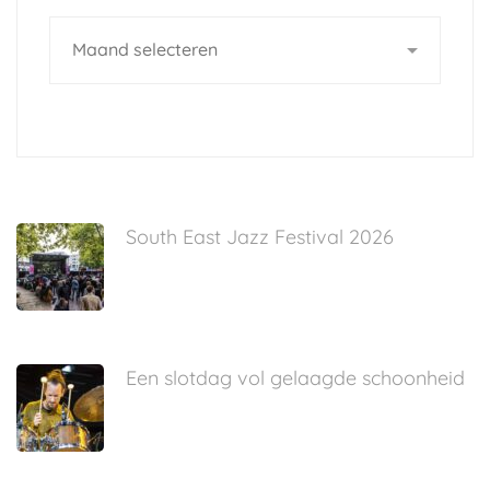
Archives
South East Jazz Festival 2026
Een slotdag vol gelaagde schoonheid