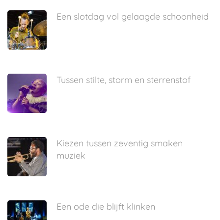
Een slotdag vol gelaagde schoonheid
Tussen stilte, storm en sterrenstof
Kiezen tussen zeventig smaken
muziek
Een ode die blijft klinken