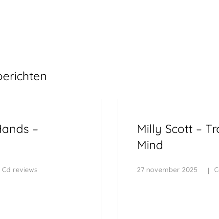
berichten
ands –
Milly Scott – Tr
Mind
Cd reviews
27 november 2025
C