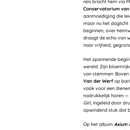
reis bracht hem via 
Conservatorium va
aanmoediging die lei
maar nu het daglicht 
beginnen, over heimw
draagt de echo van we
naar vrijheid, gegrond
Het spannende beg
wereld. Zijn bloemrij
van stemmen. Boven e
Van der Werf
op bari
vaak voor een dienend
nadrukkelijk horen —
Girl
, ingeleid door 
opwindend stuk dat ba
Op het album
Axium
w