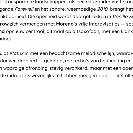
or transparante landschappen, als een reis zonder vaste ro
ingende
Farewell
en het sonore, weemoedige
2010
, brengt he
kbaarheid. Die openheid wordt doorgetrokken in
Vanilla 
frow
zich vermengen met
Moreno
’s vrije improvisaties — sp
ma
opnieuw centraal, ditmaal op altsaxofoon, met een klank 
doet.
uidt
Matrix
in met een bedachtzame melodische lijn, waaro
klanken drapeert — gelaagd, met echo’s van herinnering en 
n waardige afronding: stevig verankerd, maar met een open 
t de indruk iets wezenlijks te hebben meegemaakt — niet al