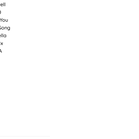
ell
0
You
 Song
lla
ix
A