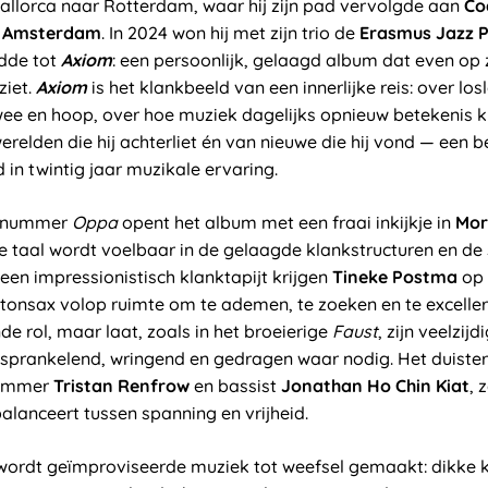
Mallorca naar Rotterdam, waar hij zijn pad vervolgde aan
Co
n Amsterdam
. In 2024 won hij met zijn trio de
Erasmus Jazz P
dde tot
Axiom
: een persoonlijk, gelaagd album dat even op z
ziet.
Axiom
is het klankbeeld van een innerlijke reis: over lo
ee en hoop, over hoe muziek dagelijks opnieuw betekenis kr
relden die hij achterliet én van nieuwe die hij vond — een 
 in twintig jaar muzikale ervaring.
innummer
Oppa
opent het album met een fraai inkijkje in
Mor
ke taal wordt voelbaar in de gelaagde klankstructuren en de
en impressionistisch klanktapijt krijgen
Tineke Postma
op 
tonsax volop ruimte om te ademen, te zoeken en te excelle
e rol, maar laat, zoals in het broeierige
Faust
, zijn veelzij
 sprankelend, wringend en gedragen waar nodig. Het duister
drummer
Tristan Renfrow
en bassist
Jonathan Ho Chin Kiat
, 
lanceert tussen spanning en vrijheid.
ordt geïmproviseerde muziek tot weefsel gemaakt: dikke k