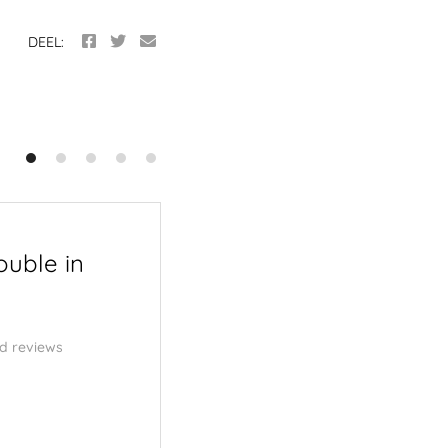
DEEL:
ouble in
Menu | Van Geest |
Serierse – OUTLINE
d reviews
3 november 2025
Cd review