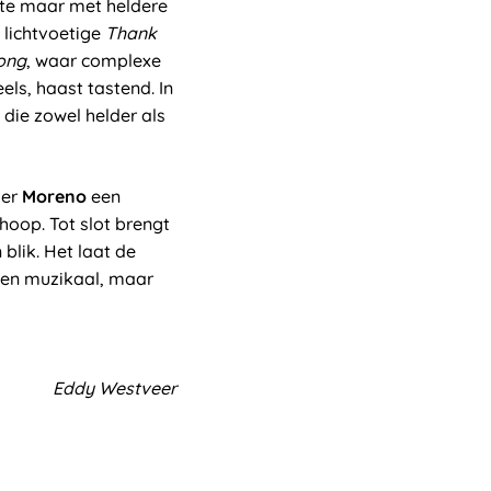
ute maar met heldere
t lichtvoetige
Thank
Song
, waar complexe
eels, haast tastend. In
die zowel helder als
ver
Moreno
een
hoop. Tot slot brengt
blik. Het laat de
leen muzikaal, maar
Eddy Westveer