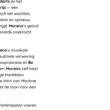
darts
en het
rijs
— een
ich liet wachten,
slaten en opnieuw
ijgt.
Moreno
’s geluid
bezielde zoektocht
eno
’s muzikale
 subtiele verweving
sopraansax en
Bo
ren.
Moreno
zelf kiest
dige klankkleur
e intro van
Machine
zet de toon voor een
lanktapijten voeren