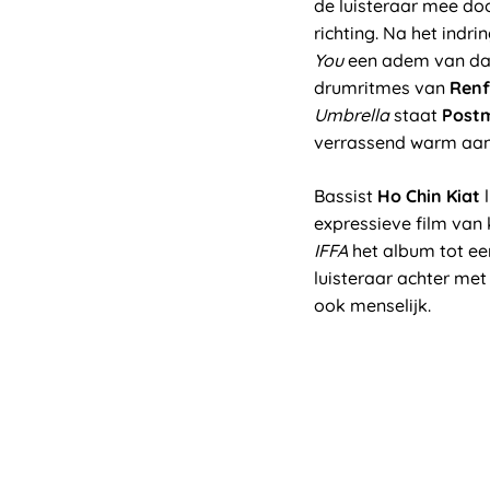
de luisteraar mee do
richting. Na het indr
You
een adem van dan
drumritmes van
Ren
Umbrella
staat
Post
verrassend warm aan
Bassist
Ho Chin Kiat
l
expressieve film van 
IFFA
het album tot ee
luisteraar achter me
ook menselijk.