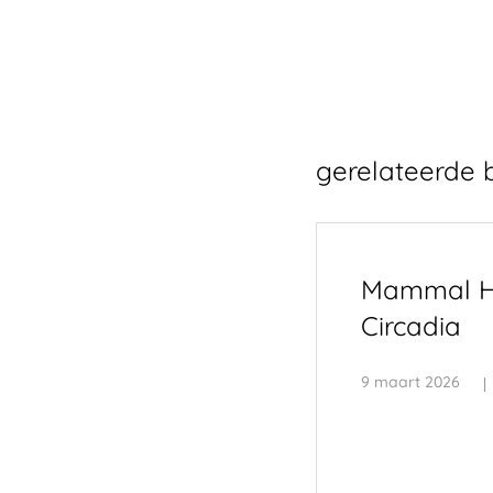
gerelateerde 
Mammal H
Circadia
9 maart 2026