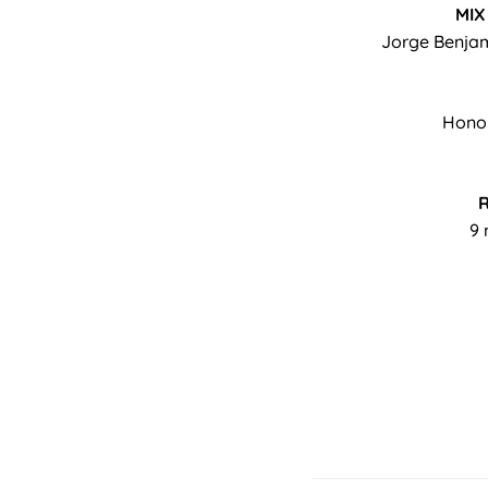
MIX
Jorge Benja
Honol
9 