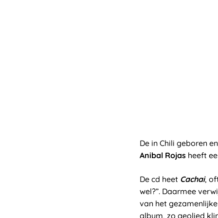
De in Chili geboren 
Anibal Rojas
heeft ee
De cd heet
Cachai
, o
wel?”. Daarmee verwi
van het gezamenlijke 
album, zo geolied kl