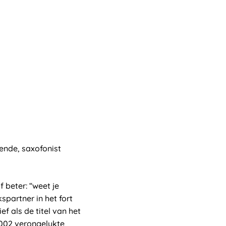
ende, saxofonist
f beter: “weet je
partner in het fort
f als de titel van het
 2002 verongelukte