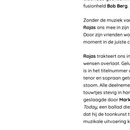
fusionheld
Bob Berg
.
Zonder de muziek v
Rojas
ons mee in zijn
Door zijn vrienden wo
moment in de juiste c
Rojas
trakteert ons i
wensen overlaat. Gelu
is in het titelnumme
tenor en sopraan get
stoom. Alle deelneme
touwtjes stevig in ha
geslaagde door
Mark
Today
, een ballad di
dat hij de toonkunst 
muzikale uitvoering 