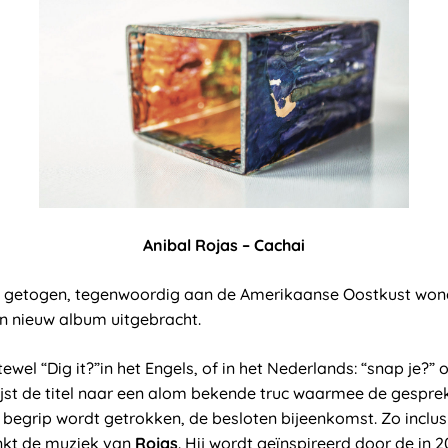
Anibal Rojas – Cachai
en getogen, tegenwoordig aan de Amerikaanse Oostkust won
n nieuw album uitgebracht.
ftewel “Dig it?”in het Engels, of in het Nederlands: “snap je?” o
jst de titel naar een alom bekende truc waarmee de gespreks
begrip wordt getrokken, de besloten bijeenkomst. Zo inclusie
inkt de muziek van
Rojas
. Hij wordt geïnspireerd door de in