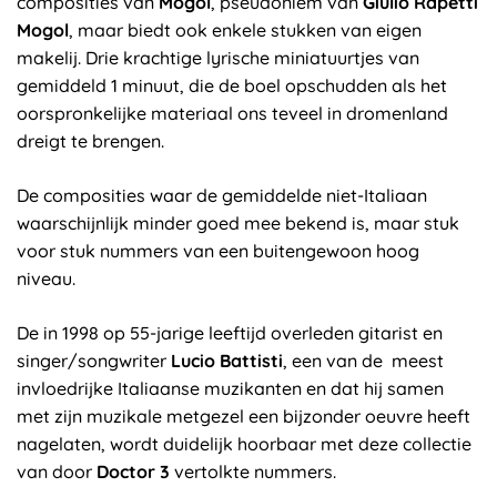
composities van
Mogol
, pseudoniem van
Giulio
Rapetti
Mogol
, maar biedt ook enkele stukken van eigen
makelij. Drie krachtige lyrische miniatuurtjes van
gemiddeld 1 minuut, die de boel opschudden als het
oorspronkelijke materiaal ons teveel in dromenland
dreigt te brengen.
De composities waar de gemiddelde niet-Italiaan
waarschijnlijk minder goed mee bekend is, maar stuk
voor stuk nummers van een buitengewoon hoog
niveau.
De in 1998 op 55-jarige leeftijd overleden gitarist en
singer/songwriter
Lucio Battisti
, een van de meest
invloedrijke Italiaanse muzikanten en dat hij samen
met zijn muzikale metgezel een bijzonder oeuvre heeft
nagelaten, wordt duidelijk hoorbaar met deze collectie
van door
Doctor 3
vertolkte nummers.