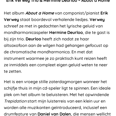
Erik Verwey Trio & Hermine Deurloo – About a Home
Het album
About a Home
van componist/pianist
Erik
Verwey
staat boordevol verhalende liedjes.
Verwey
schreef ze met in gedachten het lyrische geluid van
mondharmonicaspeler
Hermine Deurloo
, die te gast is
bij zijn trio.
Deurloo
heeft zich nadat ze haar
altsaxofoon aan de wilgen had gehangen gefocust op
de chromatische mondharmonica. En met dat
instrument waarmee je zo praktisch kunt reizen heeft
ze inmiddels een compleet eigen geluid weten te neer
te zetten.
Het is een vroege stille zaterdagmorgen wanneer het
schijfje thuis in mijn cd-speler ligt te spinnen. Een ideale
plek om het album te beluisteren. Met het opwindende
Trepidation
start mijn luisterreis van een klein uur en
worden alle muzikanten geïntroduceerd, inclusief een
drumfeature van
Daniel van Dalen
, die mensen wellicht