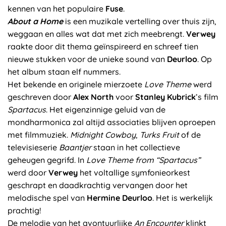
kennen van het populaire
Fuse
.
About a Home
is een muzikale vertelling over thuis zijn,
weggaan en alles wat dat met zich meebrengt.
Verwey
raakte door dit thema geïnspireerd en schreef tien
nieuwe stukken voor de unieke sound van
Deurloo
. Op
het album staan elf nummers.
Het bekende en originele mierzoete
Love Theme
werd
geschreven door
Alex North
voor
Stanley Kubrick
’s film
Spartacus
. Het eigenzinnige geluid van de
mondharmonica zal altijd associaties blijven oproepen
met filmmuziek.
Midnight Cowboy
,
Turks Fruit
of de
televisieserie
Baantjer
staan in het collectieve
geheugen gegrifd. In
Love Theme from “Spartacus”
werd door
Verwey
het voltallige symfonieorkest
geschrapt en daadkrachtig vervangen door het
melodische spel van
Hermine Deurloo
. Het is werkelijk
prachtig!
De melodie van het avontuurlijke
An Encounter
klinkt