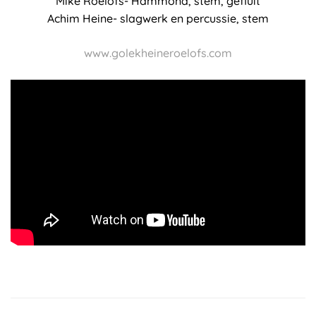
Mike Roelofs- Hammond, stem, gefluit
Achim Heine- slagwerk en percussie, stem
www.golekheineroelofs.com