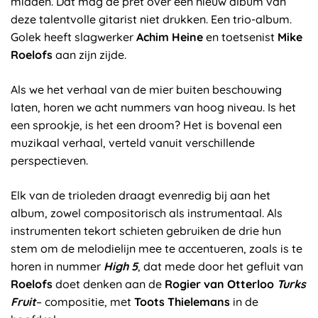
midden. Dat mag de pret over een nieuw album van
deze talentvolle gitarist niet drukken. Een trio-album.
Golek heeft slagwerker
Achim Heine
en toetsenist
Mike
Roelofs
aan zijn zijde.
Als we het verhaal van de mier buiten beschouwing
laten, horen we acht nummers van hoog niveau. Is het
een sprookje, is het een droom? Het is bovenal een
muzikaal verhaal, verteld vanuit verschillende
perspectieven.
Elk van de trioleden draagt evenredig bij aan het
album, zowel compositorisch als instrumentaal. Als
instrumenten tekort schieten gebruiken de drie hun
stem om de melodielijn mee te accentueren, zoals is te
horen in nummer
High 5
, dat mede door het gefluit van
Roelofs
doet denken aan de
Rogier van Otterloo
Turks
Fruit
– compositie, met
Toots Thielemans
in de