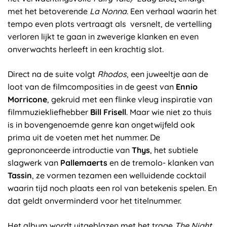
met het betoverende
La Nonna
. Een verhaal waarin het
tempo even plots vertraagt als versnelt, de vertelling
verloren lijkt te gaan in zweverige klanken en even
onverwachts herleeft in een krachtig slot.
Direct na de suite volgt
Rhodos
, een juweeltje aan de
loot van de filmcomposities in de geest van
Ennio
Morricone
, gekruid met een flinke vleug inspiratie van
filmmuziekliefhebber
Bill Frisell
. Maar wie niet zo thuis
is in bovengenoemde genre kan ongetwijfeld ook
prima uit de voeten met het nummer. De
geprononceerde introductie van
Thys
, het subtiele
slagwerk van
Pallemaerts
en de tremolo- klanken van
Tassin
, ze vormen tezamen een welluidende cocktail
waarin tijd noch plaats een rol van betekenis spelen. En
dat geldt onverminderd voor het titelnummer.
Het album wordt uitgeblazen met het trage
The Night