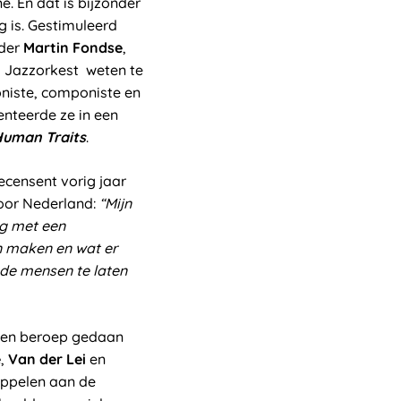
. En dat is bijzonder
g is. Gestimuleerd
ider
Martin Fondse
,
d Jazzorkest weten te
oniste, componiste en
enteerde ze in een
uman Traits
.
ecensent vorig jaar
door Nederland:
“Mijn
ig met een
an maken en wat er
 de mensen te laten
 een beroep gedaan
e
,
Van der Lei
en
oppelen aan de