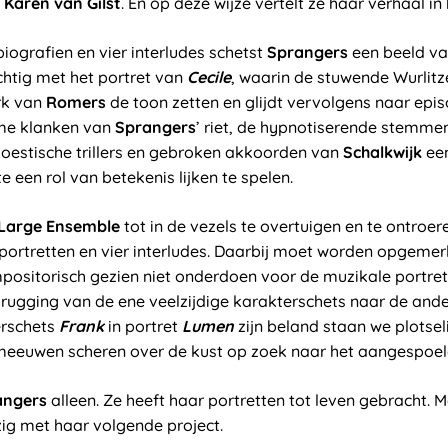
n
Karen van Gilst
. En op deze wijze vertelt ze haar verhaal in
biografien en vier interludes schetst
Sprangers
een beeld va
htig met het portret van
Cecile
, waarin de stuwende Wurlit
rk van
Romers
de toon zetten en glijdt vervolgens naar epi
me klanken van
Sprangers
’ riet, de hypnotiserende stemme
oestische trillers en gebroken akkoorden van
Schalkwijk
een
e een rol van betekenis lijken te spelen.
Large Ensemble
tot in de vezels te overtuigen en te ontroe
ortretten en vier interludes. Daarbij moet worden opgemerk
positorisch gezien niet onderdoen voor de muzikale portre
rugging van de ene veelzijdige karakterschets naar de ande
erschets
Frank
in portret
Lumen
zijn beland staan we plots
e meeuwen scheren over de kust op zoek naar het aangespoeld
angers
alleen. Ze heeft haar portretten tot leven gebracht. 
zig met haar volgende project.