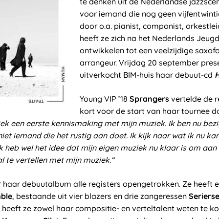
te denken uit de Nederlandse jazzscene
voor iemand die nog geen vijfentwinti
door o.a. pianist, componist, orkestle
heeft ze zich na het Nederlands Jeug
ontwikkelen tot een veelzijdige saxof
arrangeur. Vrijdag 20 september pres
uitverkocht BIM-huis haar debuut-cd
H
Young VIP ’18
Sprangers
vertelde de r
kort voor de start van haar tournee 
iek een eerste kennismaking met mijn muziek. Ik ben nu bez
niet iemand die het rustig aan doet. Ik kijk naar wat ik nu k
k heb wel het idee dat mijn eigen muziek nu klaar is om aan
 te vertellen met mijn muziek.“
 haar debuutalbum alle registers opengetrokken. Ze heeft
ble
, bestaande uit vier blazers en drie zangeressen
Seriers
 heeft ze zowel haar compositie- en verteltalent weten te k