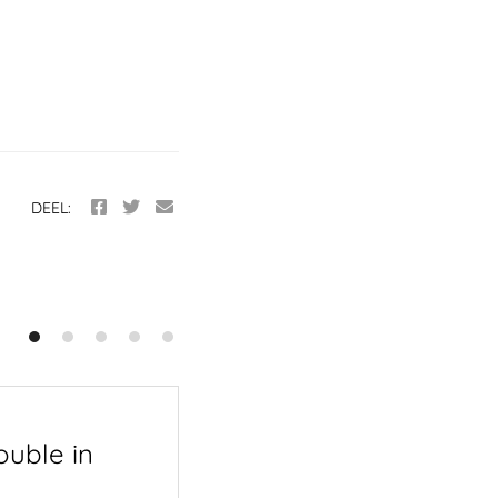
DEEL:
ouble in
Menu | Van Geest |
Serierse – OUTLINE