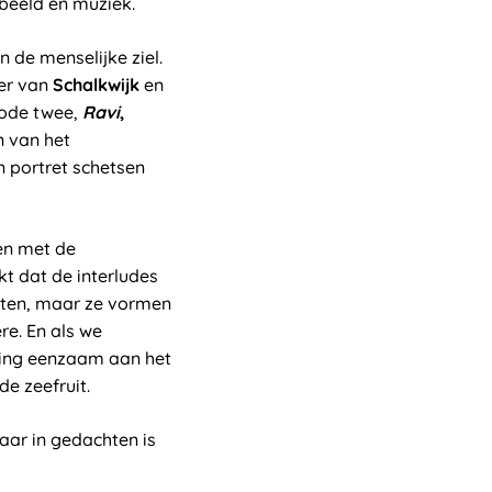
 beeld en muziek.
n de menselijke ziel.
zer van
Schalkwijk
en
sode twee,
Ravi
,
n van het
 portret schetsen
ren met de
t dat de interludes
tten, maar ze vormen
re. En als we
eling eenzaam aan het
e zeefruit.
Maar in gedachten is