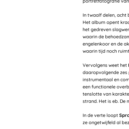
portretfotografie va
In twaalf delen, acht 
Het album opent krac
het gedreven slagwe
waarin de behoedza
engelenkoor en de ak
waarin tijd noch ruimt
Vervolgens weet het
daaropvolgende zes p
instrumentaal en com
een functionele overb
tenslotte van karakt
strand. Het is eb. D
In de verte loopt
Spr
ze ongetwijfeld al be