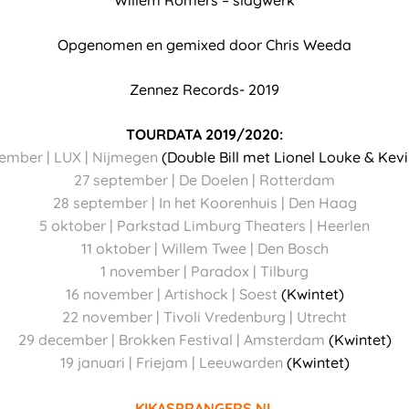
Willem Romers – slagwerk
Opgenomen en gemixed door Chris Weeda
Zennez Records- 2019
TOURDATA 2019/2020:
ember | LUX | Nijmegen
(Double Bill met Lionel Louke & Kev
27 september | De Doelen | Rotterdam
28 september | In het Koorenhuis | Den Haag
5 oktober | Parkstad Limburg Theaters | Heerlen
11 oktober | Willem Twee | Den Bosch
1 november | Paradox | Tilburg
16 november | Artishock | Soest
(Kwintet)
22 november | Tivoli Vredenburg | Utrecht
29 december | Brokken Festival | Amsterdam
(Kwintet)
19 januari | Friejam | Leeuwarden
(Kwintet)
KIKASPRANGERS.NL