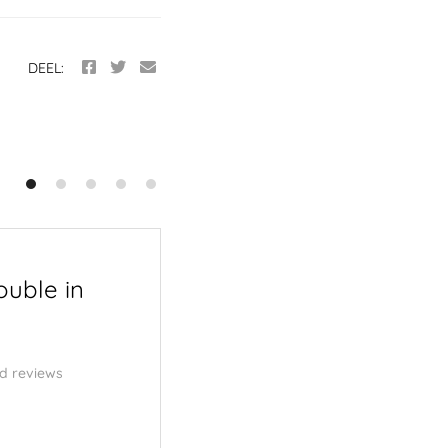
DEEL:
ouble in
Menu | Van Geest |
Serierse – OUTLINE
d reviews
3 november 2025
Cd review