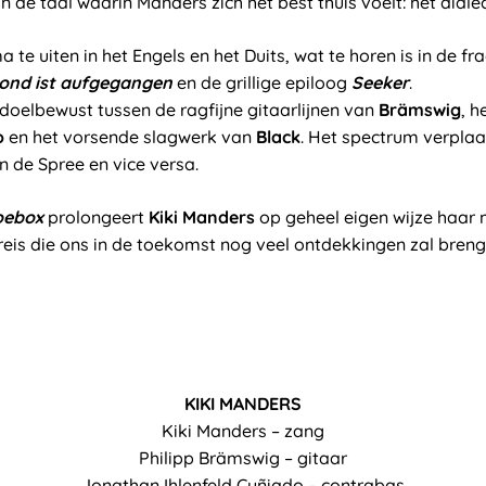
n de taal waarin Manders zich het best thuis voelt: het dialec
 te uiten in het Engels en het Duits, wat te horen is in de fr
ond ist aufgegangen
en de grillige epiloog
Seeker
.
doelbewust tussen de ragfijne gitaarlijnen van
Brä
mswig
, h
o
en het vorsende slagwerk van
Black
. Het spectrum verplaa
 de Spree en vice versa.
oebox
prolongeert
Kiki Manders
op geheel eigen wijze haar
reis die ons in de toekomst nog veel ontdekkingen zal breng
KIKI MANDERS
Kiki Manders – zang
Philipp Brämswig – gitaar
Jonathan Ihlenfeld Cuñiado – contrabas