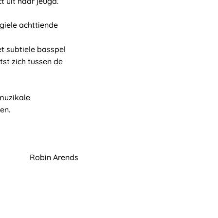
t uit haar jeugd.
agiele achttiende
et subtiele basspel
tst zich tussen de
 muzikale
en.
Robin Arends