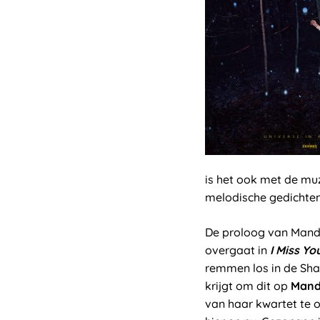
is het ook met de mu
melodische gedichten 
De proloog van Mand
overgaat in
I Miss Yo
remmen los in de Shaf
krijgt om dit op
Mand
van haar kwartet te 