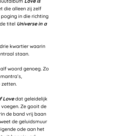
ebuutalbum
Love is
die alleen zij zelf
poging in die richting
de titel
Universe in a
rie kwartier waarin
entraal staan.
half woord genoeg. Zo
 mantra’s,
 zetten.
f Love
dat geleidelijk
 voegen. Ze gooit de
in de band vrij baan
 weet de geluidsmuur
uigende ode aan het