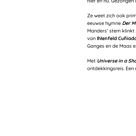
hier en nu. Gezongen i
Ze weet zich ook prima
eeuwse hymne
Der M
Manders’ stem klinkt 
van
Ihlenfeld Cu
ñiad
Ganges en de Maas en
Met
Universe in a Sh
ontdekkingsreis. Een 