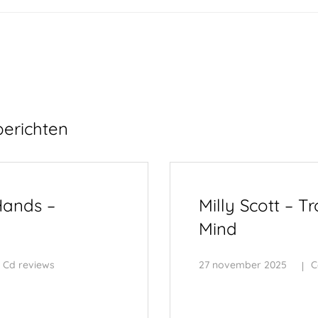
berichten
ands –
Milly Scott – Tr
Mind
Cd reviews
27 november 2025
C