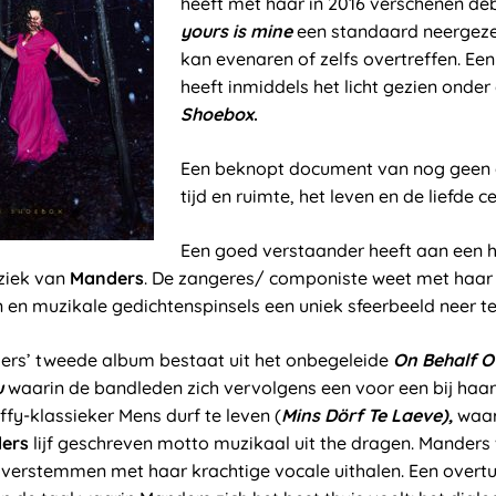
heeft met haar in 2016 verschenen d
yours is mine
een standaard neergezet 
kan evenaren of zelfs overtreffen. Een 
heeft inmiddels het licht gezien onder 
Shoebox
.
Een beknopt document van nog geen d
tijd en ruimte, het leven en de liefde c
Een goed verstaander heeft aan een 
ziek van
Manders
. De zangeres/ componiste weet met haar
en muzikale gedichtenspinsels een uniek sfeerbeeld neer te
ers’ tweede album bestaat uit het onbegeleide
On Behalf O
u
waarin de bandleden zich vervolgens een voor een bij haar
fy-klassieker Mens durf te leven (
Mins
D
ö
rf Te Laeve),
waar
ers
lijf geschreven motto muzikaal uit the dragen. Manders
overstemmen met haar krachtige vocale uithalen. Een overt