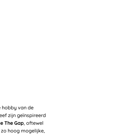
ke hobby van de
eef zijn geïnspireerd
ge The Gap
, oftewel
t zo hoog mogelijke,