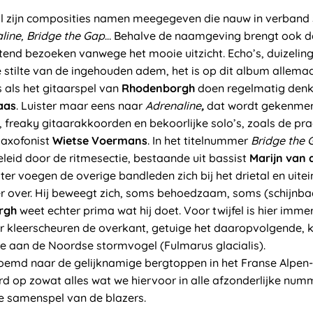
al zijn composities namen meegegeven die nauw in verband
line, Bridge the Gap
… Behalve de naamgeving brengt ook d
uitend bezoeken vanwege het mooie uitzicht. Echo’s, duizeli
 stilte van de ingehouden adem, het is op dit album allema
 als het gitaarspel van
Rhodenborgh
doen regelmatig denk
aas
. Luister maar eens naar
Adrenaline
,
dat wordt gekenmer
n, freaky gitaarakkoorden en bekoorlijke solo’s, zoals de 
saxofonist
Wietse Voermans
. In het titelnummer
Bridge the 
eleid door de ritmesectie, bestaande uit bassist
Marijn van 
ater voegen de overige bandleden zich bij het drietal en uite
r over. Hij beweegt zich, soms behoedzaam, soms (schijnb
rgh
weet echter prima wat hij doet. Voor twijfel is hier imme
er kleerscheuren de overkant, getuige het daaropvolgende, k
e aan de Noordse stormvogel (Fulmarus glacialis).
oemd naar de gelijknamige bergtoppen in het Franse Alpen
d op zowat alles wat we hiervoor in alle afzonderlijke nu
ke samenspel van de blazers.