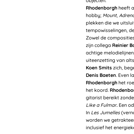
objecten.
Rhodenborgh
heeft 
hobby;
Mount, Adrena
plekken die we uitsl
tempowisselingen, de
Zowel de composities
zijn collega
Reinier B
achtige melodielijne
uiteenzetting van alt
Koen Smits
zich, beg
Denis Baeten
. Even l
Rhodenborgh
het roe
het koord.
Rhodenbo
gitarist bereikt zond
Like a Fulmar
.
Een od
In
Les Jumelles
(vern
worden we getrakteer
inclusief het energie