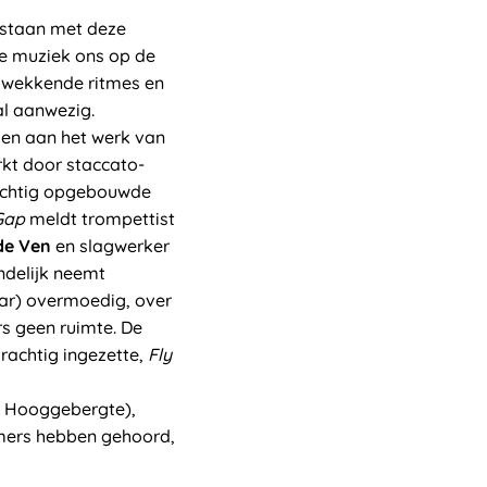
 staan met deze
e muziek ons op de
ngwekkende ritmes en
al aanwezig.
en aan het werk van
kt door staccato-
prachtig opgebouwde
Gap
meldt trompettist
de Ven
en slagwerker
indelijk neemt
aar) overmoedig, over
rs geen ruimte. De
rachtig ingezette,
Fly
- Hooggebergte),
mmers hebben gehoord,