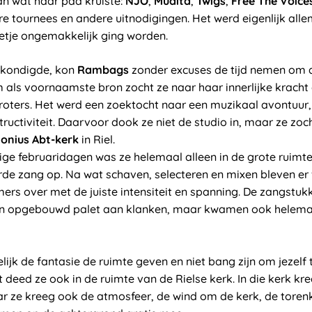
an wat haar pad kruiste:
NJO
,
Mudita
,
Twigs
,
Free The Voice
re tournees en andere uitnodigingen. Het werd eigenlijk all
eetje ongemakkelijk ging worden.
nkondigde, kon
Rambags
zonder excuses de tijd nemen om de
 als voornaamste bron zocht ze naar haar innerlijke kracht 
roters. Het werd een zoektocht naar een muzikaal avontuur, 
tructiviteit. Daarvoor dook ze niet de studio in, maar ze zoch
onius Abt-kerk
in Riel.
ige februaridagen was ze helemaal alleen in de grote ruimt
rde zang op. Na wat schaven, selecteren en mixen bleven er v
rs over met de juiste intensiteit en spanning. De zangstuk
n opgebouwd palet aan klanken, maar kwamen ook helemaal
k de fantasie de ruimte geven en niet bang zijn om jezelf t
 deed ze ook in de ruimte van de Rielse kerk. In die kerk kre
ar ze kreeg ook de atmosfeer, de wind om de kerk, de toren