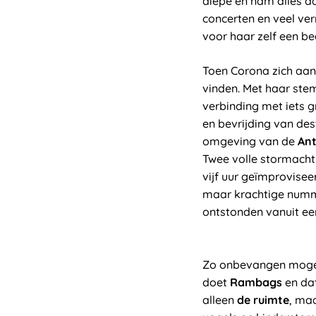
diepe en nam alles a
concerten en veel ver
voor haar zelf een b
Toen Corona zich aa
vinden. Met haar stem
verbinding met iets g
en bevrijding van des
omgeving van de
Ant
Twee volle stormacht
vijf uur geïmprovisee
maar krachtige numme
ontstonden vanuit ee
Zo onbevangen mogelij
doet
Rambags
en dat
alleen
de ruimte
, ma