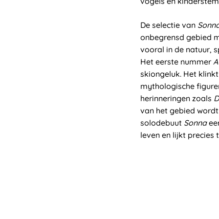
vogels en kinderstem
De selectie van
Sonn
onbegrensd gebied met 
vooral in de natuur, s
Het eerste nummer
A
skiongeluk. Het klink
mythologische figure
herinneringen zoals
D
van het gebied wordt
solodebuut
Sonna
een
leven en lijkt precies 