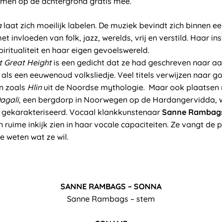
men op de achtergrond gratis mee.
a
laat zich moeilijk labelen. De muziek bevindt zich binnen e
invloeden van folk, jazz, werelds, vrij en verstild. Haar ins
piritualiteit en haar eigen gevoelswereld.
t Great Height
is een gedicht dat ze had geschreven naar aa
t als een eeuwenoud volksliedje. Veel titels verwijzen naar g
n zoals
Hlin
uit de Noordse mythologie. Maar ook plaatsen
agali
, een bergdorp in Noorwegen op de Hardangervidda, w
 gekarakteriseerd. Vocaal klankkunstenaar
Sanne Rambag
 ruime inkijk zien in haar vocale capaciteiten. Ze vangt de 
te weten wat ze wil.
SANNE RAMBAGS – SONNA
Sanne Rambags – stem