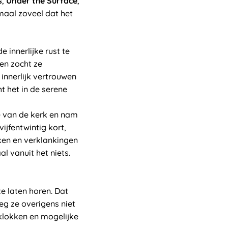
s
,
Under the Surface
,
emaal zoveel dat het
 innerlijke rust te
en zocht ze
innerlijk vertrouwen
t het in de serene
e van de kerk en nam
ijfentwintig kort,
ken en verklankingen
 vanuit het niets.
e laten horen. Dat
eg ze overigens niet
klokken en mogelijke