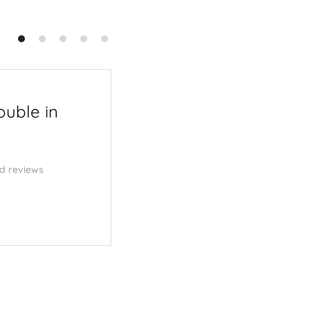
ouble in
Menu | Van Geest |
Serierse – OUTLINE
d reviews
3 november 2025
Cd review