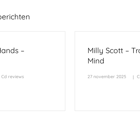
berichten
ands –
Milly Scott – Tr
Mind
Cd reviews
27 november 2025
C