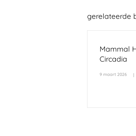
gerelateerde 
Mammal H
Circadia
9 maart 2026