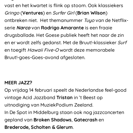
vast en het kwartet is flink op stoom. Ook klassiekers
Gringo
(
Ventures
) en
Surfer Girl
(
Brian Wilson
)
ontbreken niet. Het themanummer
Tuyo
van de Netflix-
serie
Narco
van
Rodrigo Amarante
is een fraaie
drugsballade. Het Goese publiek heeft het naar de zin
en er wordt zelfs gedanst. Met de Bruut!-klassieker
Surf
en toegift
Hawaii Five-O
wordt deze memorabele
Bruut!-goes-Goes-avond afgesloten.
MEER JAZZ?
Op vrijdag 14 februari speelt de Nederlandse feel-good
vintage Acid Jazzband
Tristan
in ’t Beest op
uitnodiging van MuziekPodium Zeeland.
In De Spot in Middelburg staan ook nog jazzconcerten
gepland van
Broken Shadows
,
Gatecrash
en
Brederode, Scholten & Glerum
.