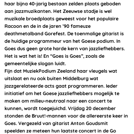
haar bijna 40-jarig bestaan zelden plaats geboden
aan jazzmuzikanten. Het Zeeuwse stadje is wel
muzikale broedplaats geweest voor het populaire
Racoon en de in de jaren ’90 fameuze
deathmetalband Gorefest. De toenmalige gitarist is
de huidige programmeur van het Goese podium. In
Goes dus geen grote harde kern van jazzliefhebbers.
Het is wat het is! En “Goes is Goes”, zoals de
gemeentelijke slogan luidt.
Fijn dat MuziekPodium Zeeland haar vleugels wat
uitslaat en nu ook buiten Middelburg wat
jazzgerelateerde acts gaat programmeren. Ieder
initiatief om het Goese jazzliefhebbers mogelijk te
maken om milieu-neutraal naar een concert te
kunnen, wordt toegejuichd. Vrijdag 20 december
stonden de Bruut!-mannen voor de allereerste keer in
Goes. Vergezeld van gitarist Anton Goudsmit
speelden ze meteen hun laatste concert in de Go