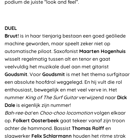
podium de juiste “look and feel”.
DUEL
Bruut!
is in haar tienjarig bestaan een goed geöliede
machine geworden, maar speelt zeker niet op
automatische piloot. Saxofonist
Maarten Hogenhuis
wisselt regelmatig tussen alt en tenor en gaat
veelvuldig het muzikale duel aan met gitarist
Goudsmit
. Voor
Goudsmit
is met het thema surfgitaar
een absolute hoofdrol weggelegd. En hij vult die rol
enthousiast, bewegelijk en met veel verve in. Het
nummer
King of The Surf Guitar
verwijzend naar
Dick
Dale
is eigenlijk zijn nummer!
Bah-ree-ba!
en
Choo-choo locomotion
volgen elkaar
op.
Folkert Oosterbeek
gaat tekeer vanaf zijn troon
achter de hammond. Bassist
Thomas Rolff
en
slagwerker
Felix Schlarmann
houden het ritme strak