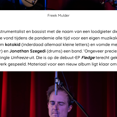
Freek Mulder
strumentalist en bassist met de naam van een loodgieter di
vond tijdens de pandemie alle tijd voor een eigen muzikal
aam
kotokid
(inderdaad allemaal kleine letters) en vomde m
r) en
Jonathan Szegedi
(drums) een band. ‘Ongeveer precies
single
Unfreeze
uit. Die is op de debuut-EP
Fledge
terecht gek
werk gespeeld. Materiaal voor een nieuw album ligt klaar om