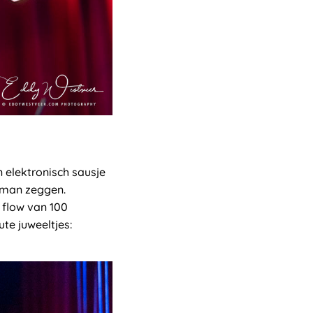
n elektronisch sausje
urman zeggen.
 flow van 100
ute juweeltjes: