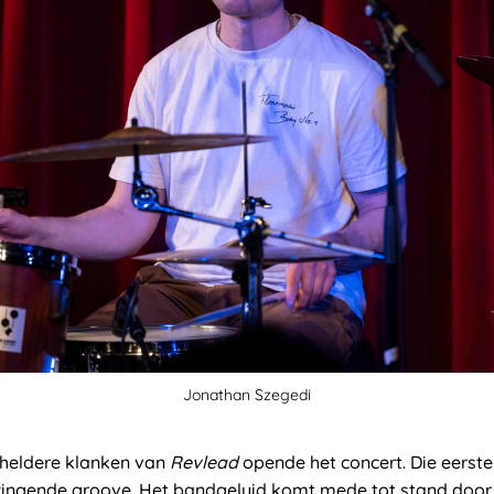
Jonathan Szegedi
 heldere klanken van
Revlead
opende het concert. Die eerste
ingende groove. Het bandgeluid komt mede tot stand door 