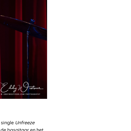
 single
Unfreeze
de basgitaar en het