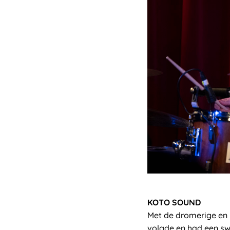
KOTO SOUND
Met de dromerige en
volgde en had een sw