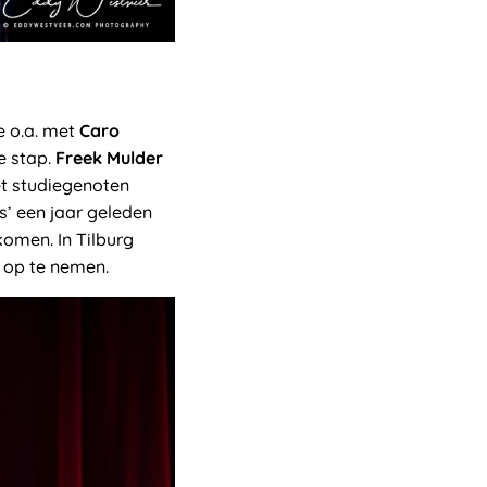
e o.a. met
Caro
e stap.
Freek Mulder
et studiegenoten
’ een jaar geleden
omen. In Tilburg
 op te nemen.