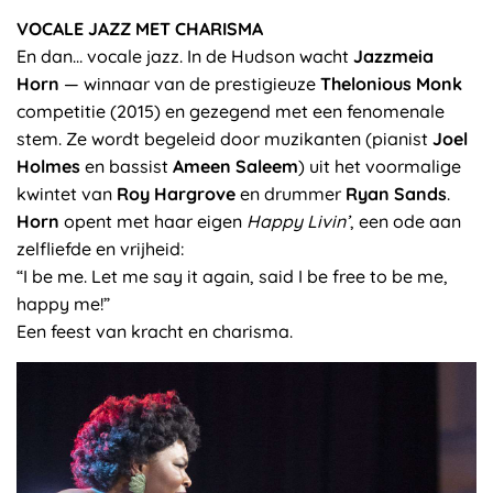
VOCALE JAZZ MET CHARISMA
En dan… vocale jazz. In de Hudson wacht
Jazzmeia
Horn
— winnaar van de prestigieuze
Thelonious Monk
competitie (2015) en gezegend met een fenomenale
stem. Ze wordt begeleid door muzikanten (pianist
Joel
Holmes
en bassist
Ameen Saleem
) uit het voormalige
kwintet van
Roy Hargrove
en drummer
Ryan Sands
.
Horn
opent met haar eigen
Happy Livin’
, een ode aan
zelfliefde en vrijheid:
“I be me. Let me say it again, said I be free to be me,
happy me!”
Een feest van kracht en charisma.