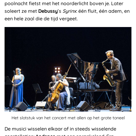
poolnacht fietst met het noorderlicht boven je. Later
soleert ze met
Debussy
’s
Syrinx
: één fluit, één adem, en
een hele zaal die de tijd vergeet.
Het slotstuk van het concert met allen op het grote toneel
De musici wisselen elkaar af in steeds wisselende