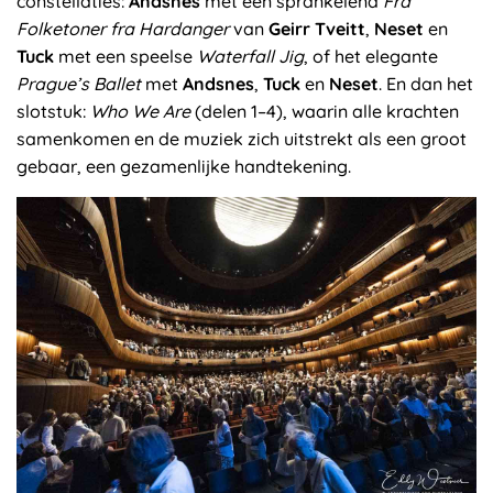
constellaties:
Andsnes
met een sprankelend
Fra
Folketoner fra Hardanger
van
Geirr Tveitt
,
Neset
en
Tuck
met een speelse
Waterfall Jig
, of het elegante
Prague’s Ballet
met
Andsnes
,
Tuck
en
Neset
. En dan het
slotstuk:
Who We Are
(delen 1–4), waarin alle krachten
samenkomen en de muziek zich uitstrekt als een groot
gebaar, een gezamenlijke handtekening.