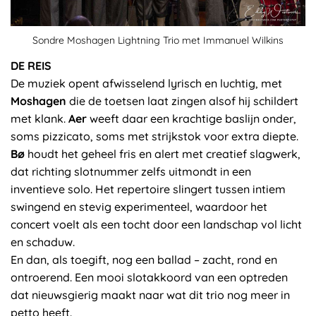
Sondre Moshagen Lightning Trio met Immanuel Wilkins
DE REIS
De muziek opent afwisselend lyrisch en luchtig, met
Moshagen
die de toetsen laat zingen alsof hij schildert
met klank.
Aer
weeft daar een krachtige baslijn onder,
soms pizzicato, soms met strijkstok voor extra diepte.
Bø
houdt het geheel fris en alert met creatief slagwerk,
dat richting slotnummer zelfs uitmondt in een
inventieve solo. Het repertoire slingert tussen intiem
swingend en stevig experimenteel, waardoor het
concert voelt als een tocht door een landschap vol licht
en schaduw.
En dan, als toegift, nog een ballad – zacht, rond en
ontroerend. Een mooi slotakkoord van een optreden
dat nieuwsgierig maakt naar wat dit trio nog meer in
petto heeft.