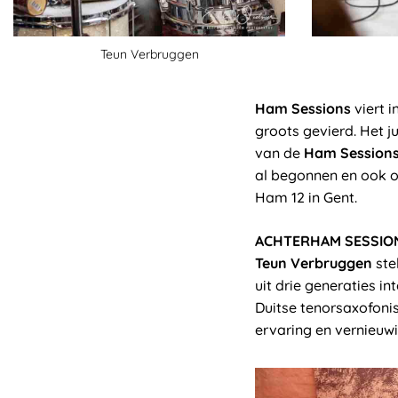
Teun Verbruggen
Ham Sessions
viert 
groots gevierd. Het 
van de
Ham Session
al begonnen en ook o
Ham 12 in Gent.
ACHTERHAM SESSIO
Teun Verbruggen
ste
uit drie generaties i
Duitse tenorsaxofoni
ervaring en vernieuw