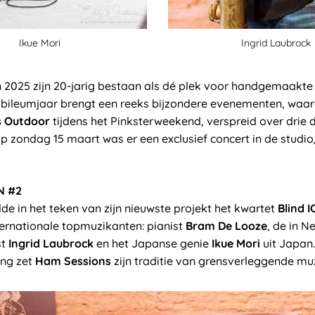
Ikue Mori
Ingrid Laubrock
in 2025 zijn 20-jarig bestaan als dé plek voor handgemaakte
jubileumjaar brengt een reeks bijzondere evenementen, waar
s Outdoor
tijdens het Pinksterweekend, verspreid over drie d
p zondag 15 maart was er een exclusief concert in de studio
N #2
lde in het teken van zijn nieuwste projekt het kwartet
Blind I
nternationale topmuzikanten: pianist
Bram De Looze
, de in 
st
Ingrid Laubrock
en het Japanse genie
Ikue Mori
uit Japan
ing zet
Ham Sessions
zijn traditie van grensverleggende muz