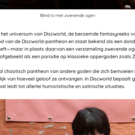
​Blind Io met zwevende ogen
t het universum van Discworld, de beroemde fantasyreeks 
d van de Discworld-pantheon en staat bekend als een don
eeft—maar in plaats daarvan een verzameling zwevende og
k afgebeeld als een parodie op klassieke oppergoden zoals Z
al chaotisch pantheon van andere goden die zich bemoeien 
lijk van hoeveel geloof ze ontvangen. In Discworld bepaalt ge
t leidt tot allerlei humoristische en satirische situaties.