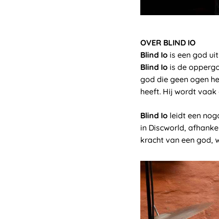
OVER BLIND IO
Blind Io
is een god ui
Blind Io
is de oppergo
god die geen ogen h
heeft. Hij wordt vaa
Blind Io
leidt een nog
in Discworld, afhanke
kracht van een god, wa