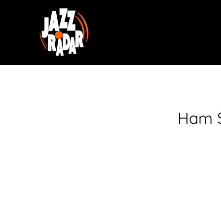
Ham S