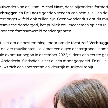
 huisvader van de Ham,
Michel Mast
, deze bijzondere forma
rbruggen
en
De Looze
goede vrienden van hem zijn – en da
cert ongetwijfeld ook zullen zijn. Geen wonder dus dat dit m
osmische dondergod, het publiek zou meenemen op een rei
naar een fantasiewereld zonder grenzen.
het niet om de bestemming, maar om de tocht zelf.
Verbrugg
 de vier muzikanten – elk met een eigen achtergrond – name
le avontuur begon in december 2022, tijdens een eerste gez
 Anderlecht. Sindsdien is het alleen maar gegroeid. En nu, in
ouwt zich een spetterend en kleurrijk muzikaal tapijt.