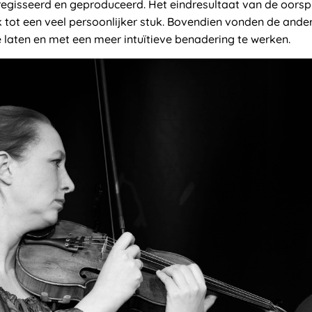
egisseerd en geproduceerd. Het eindresultaat van de oorspro
k tot een veel persoonlijker stuk. Bovendien vonden de ande
e laten en met een meer intuïtieve benadering te werken.