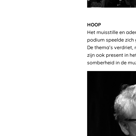
HOOP
Het muisstille en ade
podium speelde zich g
De thema’s verdriet, 
zijn ook present in h
somberheid in de muz