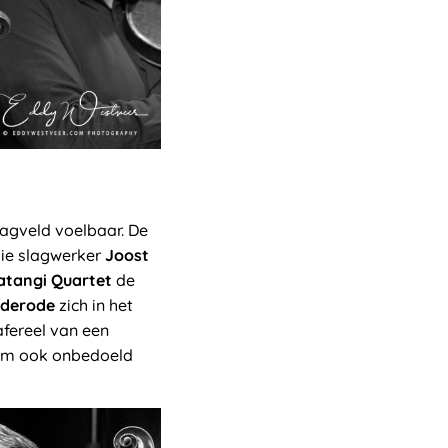
lagveld voelbaar. De
die slagwerker
Joost
atangi Quartet
de
ederode
zich in het
afereel van een
g om ook onbedoeld