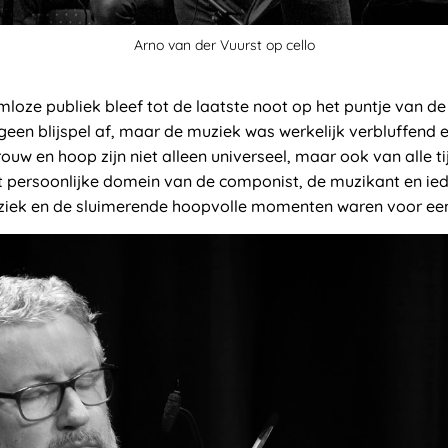
Arno van der Vuurst op cello
mloze publiek bleef tot de laatste noot op het puntje van de 
een blijspel af, maar de muziek was werkelijk verbluffend 
rouw en hoop zijn niet alleen universeel, maar ook van alle 
et persoonlijke domein van de componist, de muzikant en ie
iek en de sluimerende hoopvolle momenten waren voor een