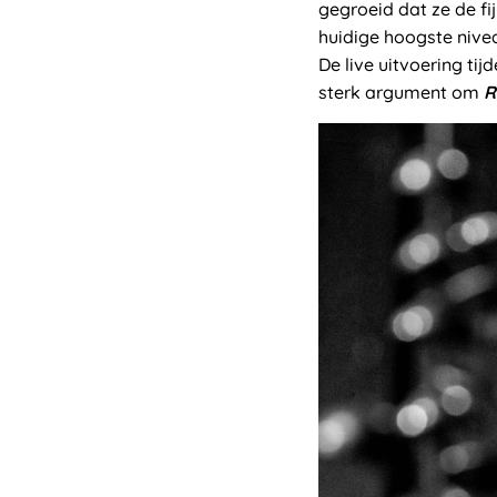
gegroeid dat ze de f
huidige hoogste nive
De live uitvoering ti
sterk argument om
R