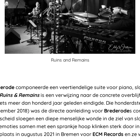
Ruins and Remains
derode
componeerde een veertiendelige suite voor piano, s
Ruins & Remains
is een verwijzing naar de concrete overblij
iets meer dan honderd jaar geleden eindigde. Die honderds
vember 2018) was de directe aanleiding voor
Brederode
s co
afscheid sloegen een diepe menselijke wonde in de ziel van sl
e emoties samen met een sprankje hoop klinken sterk door in 
laats in augustus 2021 in Bremen voor
ECM Records
en ze 