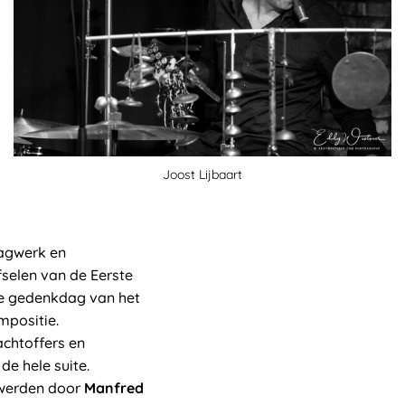
Joost Lijbaart
lagwerk en
fselen van de Eerste
te gedenkdag van het
mpositie.
achtoffers en
de hele suite.
werden door
Manfred