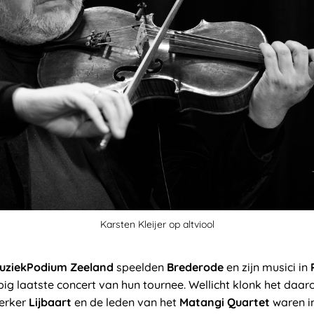
Karsten Kleijer op altviool
uziekPodium Zeeland
speelden
Brederode
en zijn musici in
ig laatste concert van hun tournee. Wellicht klonk het daa
werker
Lijbaart
en de leden van het
Matangi
Quartet
waren i