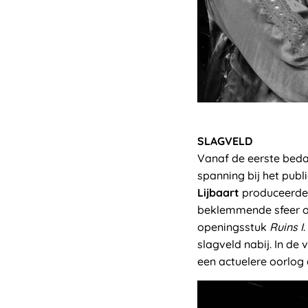
SLAGVELD
Vanaf de eerste beda
spanning bij het publ
Lijbaart
produceerde 
beklemmende sfeer o
openingsstuk
Ruins I
slagveld nabij. In d
een actuelere oorlog 