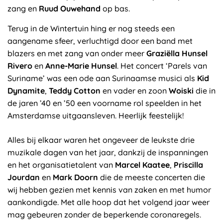
zang en
Ruud Ouwehand
op bas.
Terug in de Wintertuin hing er nog steeds een
aangename sfeer, verluchtigd door een band met
blazers en met zang van onder meer
Graziëlla Hunsel
Rivero
en
Anne-Marie Hunsel
. Het concert ‘Parels van
Suriname’ was een ode aan Surinaamse musici als
Kid
Dynamite
,
Teddy Cotton
en vader en zoon
Woiski
die in
de jaren ’40 en ’50 een voorname rol speelden in het
Amsterdamse uitgaansleven. Heerlijk feestelijk!
Alles bij elkaar waren het ongeveer de leukste drie
muzikale dagen van het jaar, dankzij de inspanningen
en het organisatietalent van
Marcel Kaatee
,
Priscilla
Jourdan
en
Mark Doorn
die de meeste concerten die
wij hebben gezien met kennis van zaken en met humor
aankondigde. Met alle hoop dat het volgend jaar weer
mag gebeuren zonder de beperkende coronaregels.