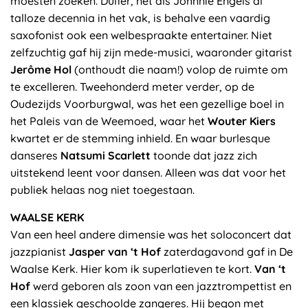
moesten zoeken. Dulfer, net als Johnnie Engels al
talloze decennia in het vak, is behalve een vaardig
saxofonist ook een welbespraakte entertainer. Niet
zelfzuchtig gaf hij zijn mede-musici, waaronder gitarist
Jerôme Hol
(onthoudt die naam!) volop de ruimte om
te excelleren. Tweehonderd meter verder, op de
Oudezijds Voorburgwal, was het een gezellige boel in
het Paleis van de Weemoed, waar het
Wouter Kiers
kwartet er de stemming inhield. En waar burlesque
danseres
Natsumi Scarlett
toonde dat jazz zich
uitstekend leent voor dansen. Alleen was dat voor het
publiek helaas nog niet toegestaan.
WAALSE KERK
Van een heel andere dimensie was het soloconcert dat
jazzpianist
Jasper van ‘t Hof
zaterdagavond gaf in De
Waalse Kerk. Hier kom ik superlatieven te kort.
Van ‘t
Hof
werd geboren als zoon van een jazztrompettist en
een klassiek geschoolde zangeres. Hij begon met