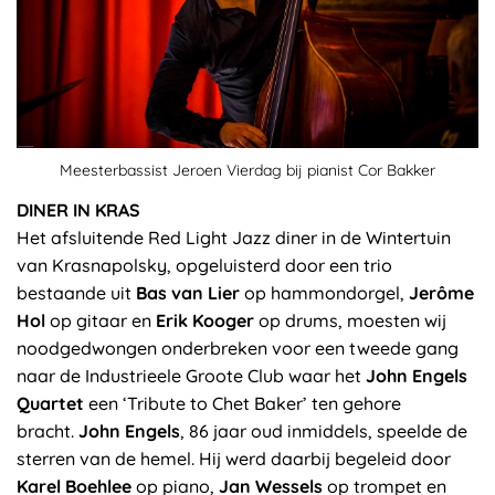
Meesterbassist Jeroen Vierdag bij pianist Cor Bakker
DINER IN KRAS
Het afsluitende Red Light Jazz diner in de Wintertuin
van Krasnapolsky, opgeluisterd door een trio
bestaande uit
Bas van Lier
op hammondorgel,
Jerôme
Hol
op gitaar en
Erik Kooger
op drums, moesten wij
noodgedwongen onderbreken voor een tweede gang
naar de Industrieele Groote Club waar het
John Engels
Quartet
een ‘Tribute to Chet Baker’ ten gehore
bracht.
John Engels
, 86 jaar oud inmiddels, speelde de
sterren van de hemel. Hij werd daarbij begeleid door
Karel Boehlee
op piano,
Jan Wessels
op trompet en