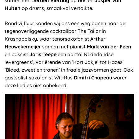
samen met
Jeroen Vierdag
op bas en
Jasper van
Hulten
op drums, smaakvol vertolkte.
Rond vijf uur konden wij ons een weg banen naar de
tegenoverliggende cocktailbar The Tailor in
Krasnapolsky, waar tenorsaxofonist
Arthur
Heuwekemeijer
samen met pianist
Mark van der Feen
en bassist
Joris Teepe
een aantal Nederlandse
‘evergreens’, variërende van ‘Kort Jakje’ tot Hazes’
‘Bloed, zweet en tranen’ in fraaie jazzvormen goot. Ook
gastsolist saxofonist Wit-Rus
Dimitri Chapeau
waren
deze liedjes niet onbekend.