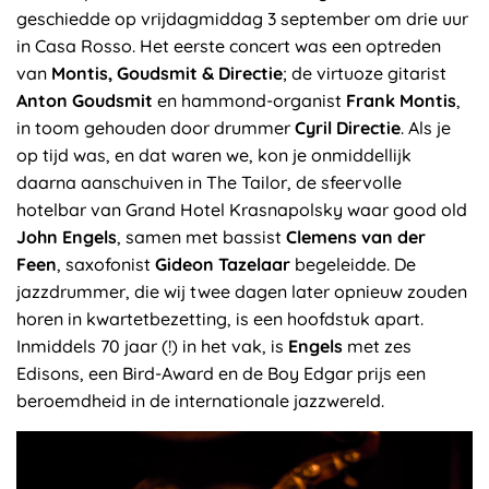
geschiedde op vrijdagmiddag 3 september om drie uur
in Casa Rosso. Het eerste concert was een optreden
van
Montis, Goudsmit & Directie
; de virtuoze gitarist
Anton Goudsmit
en hammond-organist
Frank Montis
,
in toom gehouden door drummer
Cyril Directie
. Als je
op tijd was, en dat waren we, kon je onmiddellijk
daarna aanschuiven in The Tailor, de sfeervolle
hotelbar van Grand Hotel Krasnapolsky waar good old
John Engels
, samen met bassist
Clemens van der
Feen
, saxofonist
Gideon Tazelaar
begeleidde. De
jazzdrummer, die wij twee dagen later opnieuw zouden
horen in kwartetbezetting, is een hoofdstuk apart.
Inmiddels 70 jaar (!) in het vak, is
Engels
met zes
Edisons, een Bird-Award en de Boy Edgar prijs een
beroemdheid in de internationale jazzwereld.