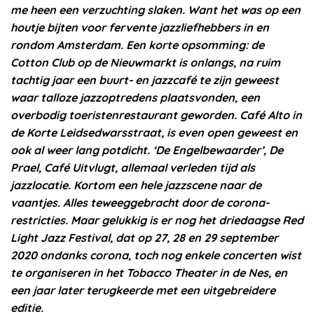
me heen een verzuchting slaken. Want het was op een
houtje bijten voor fervente jazzliefhebbers in en
rondom Amsterdam. Een korte opsomming: de
Cotton Club op de Nieuwmarkt is onlangs, na ruim
tachtig jaar een buurt- en jazzcafé te zijn geweest
waar talloze jazzoptredens plaatsvonden, een
overbodig toeristenrestaurant geworden. Café Alto in
de Korte Leidsedwarsstraat, is even open geweest en
ook al weer lang potdicht. ‘De Engelbewaarder’, De
Prael, Café Uitvlugt, allemaal verleden tijd als
jazzlocatie. Kortom een hele jazzscene naar de
vaantjes. Alles teweeggebracht door de corona-
restricties. Maar gelukkig is er nog het driedaagse Red
Light Jazz Festival, dat op 27, 28 en 29 september
2020 ondanks corona, toch nog enkele concerten wist
te organiseren in het Tobacco Theater in de Nes, en
een jaar later terugkeerde met een uitgebreidere
editie.