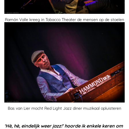
Ramón Valle kreeg in Tobacco Theater de mensen op de stoelen
Bas van Lier mocht Red Light Jazz diner muzikaal opluisteren
‘Hè, hè, eindelijk weer jazz!’ hoorde ik enkele keren om